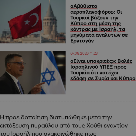
«Αβύθιστο
αεροπλανοφόρο»: Οι
Τουρκοί βάζουν την
Κύπρο στη μέση της
κόντρας με Ισραήλ, τα
μηνύματα αναλυτών σε
Ερντογάν
07.08.2026 11:23
«Είναι υποκριτές»: Βολές
Ισραηλινού ΥΠΕΞ προς
Τουρκία ότι κατέχει
εδάφη σε Συρία και Κύπρο
Η προειδοποίηση διατυπώθηκε μετά την
εκτόξευση πυραύλου από τους Χούθι εναντίον
του Ισραήλ που ανακοινώθηκε πως