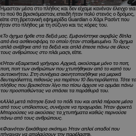
Ήμασταν μέσα στο πλήθος και δεν είχαμε κανέναν έλεγχο για
το πού θα βρισκόμασταν, επειδή ήταν πολύ στενός ο δρόμος,
είπε στη βρετανική εφημερίδα Guardian ο Χάρι Ρασίντ που
ήταν στο πλήθος με τη σύζυγο και τις κόρες του.
«
Το όχημα ήρθε στα δεξιά μας. Εμφανίστηκε ακριβώς δίπλα
από ένα ασθενοφόρο, το οποίο ήταν σταθμευμένο. Το όχημα
απλά ανέβηκε από τα δεξιά και απλά έπεσε πάνω σε όλους
τους ανθρώπους στο πλάι μας
», είπε.
«
Ήταν εξαιρετικά γρήγορο. Αρχικά,
ακούσαμε μόνο το ποπ,
ποπ, ποπ των ανθρώπων που χτυπήθηκαν από το καπό του
αυτοκινήτου
. Στη συνέχεια ακινητοποιήθηκε για μερικά
δευτερόλεπτα, πιθανώς για περίπου 10 δευτερόλεπτα. Τότε το
πλήθος που βρισκόταν λίγο πιο πίσω
άρχισε να ορμάει πάνω
του προσπαθώντας να σπάσει τα παράθυρά του
.
«
Αλλά μετά
πάτησε ξανά το πόδι του και απλά πέρασε μέσα
από τους υπόλοιπους, συνέχισε να προχωράει
. Ήταν φρικτό.
Μπορούσες να ακούσεις τα χτυπήματα καθώς περνούσε
πάνω από τους ανθρώπους.
«
Φαινόταν ξεκάθαρα σκόπιμο. Ήταν απλοί οπαδοί που
πήγαιναν να απολαύσουν την παρέλαση
».