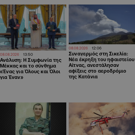
12:06
08.08.2026
Συναγερμός στη Σικελία:
13:50
08.08.2026
Νέα έκρηξη του ηφαιστείου
Ανάλυση: Η Συμφωνία της
Αίτνας, ανεστάλησαν
Μέκκας και το σύνθημα
αφίξεις στο αεροδρόμιο
«Ένας για Όλους και Όλοι
της Κατάνια
για Έναν»