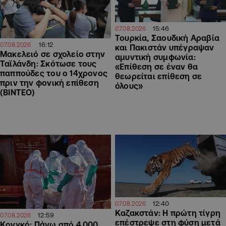
15:46
07.08.2026
Τουρκία, Σαουδική Αραβία
16:12
07.08.2026
και Πακιστάν υπέγραψαν
Μακελειό σε σχολείο στην
αμυντική συμφωνία:
Ταϊλάνδη: Σκότωσε τους
«Επίθεση σε έναν θα
παππούδες του ο 14χρονος
θεωρείται επίθεση σε
πριν την φονική επίθεση
όλους»
(ΒΙΝΤΕΟ)
12:40
07.08.2026
Καζακστάν: Η πρώτη τίγρη
12:59
07.08.2026
επέστρεψε στη φύση μετά
Κονγκό: Πάνω από 4.000