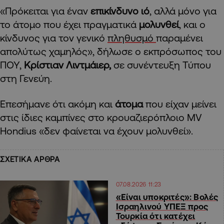
«Πρόκειται για έναν
επικίνδυνο ιό
, αλλά μόνο για
το άτομο που έχει πραγματικά
μολυνθεί
, και ο
κίνδυνος για τον γενικό
πληθυσμό
παραμένει
απολύτως χαμηλός», δήλωσε ο εκπρόσωπος του
ΠΟΥ,
Κρίστιαν Λιντμάιερ,
σε συνέντευξη Τύπου
στη Γενεύη.
Επεσήμανε ότι ακόμη και
άτομα
που είχαν μείνει
στις ίδιες καμπίνες στο κρουαζιερόπλοιο MV
Hondius «δεν φαίνεται να έχουν μολυνθεί».
ΣΧΕΤΙΚΑ ΑΡΘΡΑ
07.08.2026 11:23
«Είναι υποκριτές»: Βολές
Ισραηλινού ΥΠΕΞ προς
Τουρκία ότι κατέχει