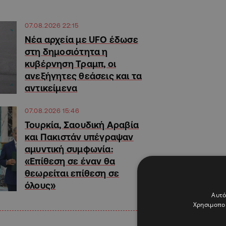
07.08.2026 22:15
Νέα αρχεία με UFO έδωσε
στη δημοσιότητα η
κυβέρνηση Τραμπ, οι
ανεξήγητες θεάσεις και τα
αντικείμενα
07.08.2026 15:46
Τουρκία, Σαουδική Αραβία
και Πακιστάν υπέγραψαν
αμυντική συμφωνία:
«Επίθεση σε έναν θα
θεωρείται επίθεση σε
όλους»
Αυτό
Χρησιμοποι