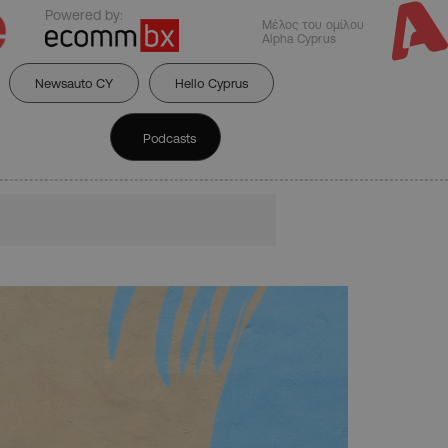
Powered by:
Μέλος του ομίλου
Alpha Cyprus
Newsauto CY
Hello Cyprus
Podcasts