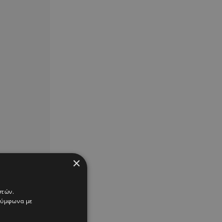
×
στών.
 σύμφωνα με