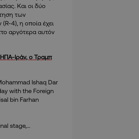
ασίας. Και οι δύο
ντηση των
R-4), η οποία έχει
πτο αργότερα αυτόν
ΗΠΑ-Ιράν, ο Τραμπ
r Mohammad Ishaq Dar
ay with the Foreign
isal bin Farhan
nal stage,…