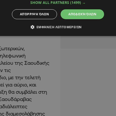
SHOW ALL PARTNERS
(1499) →
τι, στην ανάρτηση του
 πως ΗΠΑ και Ιράν
ΑΠΌΡΡΙΨΗ ΌΛΩΝ
ΑΠΟΔΟΧΉ ΌΛΩΝ
οστάσεως
 τις ιρανικές θέσεις
ΕΜΦΆΝΙΣΗ ΛΕΠΤΟΜΕΡΕΙΏΝ
ξωτερικών,
τηλεφωνική
ιλείου της Σαουδικής
ν τις
ιο, με την τελετή
 για αύριο, και
ιξη θα συμβάλει στη
Ο Σαουδάραβας
αδιάλειπτες
της διαμεσολάβησης