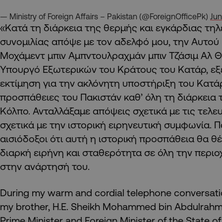
— Ministry of Foreign Affairs – Pakistan (@ForeignOfficePk)
Jun
«Κατά τη διάρκεια της θερμής και εγκάρδιας τη
συνομιλίας απόψε με τον αδελφό μου, την Αυτού
Μοχάμεντ μπιν Αμπντουλραχμάν μπιν Τζάσιμ Αλ 
Υπουργό Εξωτερικών του Κράτους του Κατάρ, εξ
εκτίμηση για την ακλόνητη υποστήριξη του Κατάρ
προσπάθειες του Πακιστάν καθ’ όλη τη διάρκεια 
Κόλπο. Ανταλλάξαμε απόψεις σχετικά με τις τελευ
σχετικά με την ιστορική ειρηνευτική συμφωνία.
αισιόδοξοι ότι αυτή η ιστορική προσπάθεια θα θέ
διαρκή ειρήνη και σταθερότητα σε όλη την περι
στην ανάρτησή του.
During my warm and cordial telephone conversatio
my brother, H.E. Sheikh Mohammed bin Abdulrahma
Prime Minister and Foreign Minister of the State o