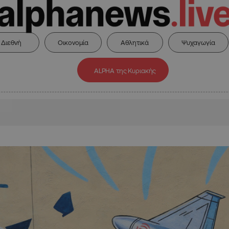
Διεθνή
Οικονομία
Αθλητικά
Ψυχαγωγία
ALPHA της Κυριακής