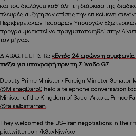
και του διαλόγου καθ’ όλη τη διάρκεια της διαδικ
πλευρές συζήτησαν επίσης την επικείμενη συνά
Περιφερειακών Τεσσάρων Υπουργών Εξωτερικών (
προγραμματιστεί να πραγματοποιηθεί στην Αίγυ
τον μήνα».
ΔΙΑΒΑΣΤΕ ΕΠΙΣΗΣ:
«Εντός 24 ωρών» η συμφωνία 
πιέζει για υπογραφή πριν τη Σύνοδο G7
Deputy Prime Minister / Foreign Minister Senato
@MIshaqDar50
held a telephone conversation tod
Minister of the Kingdom of Saudi Arabia, Prince Fa
@faisalbinfarhan
.
They welcomed the US–Iran negotiations in their fi
pic.twitter.com/k3avNjwAxe