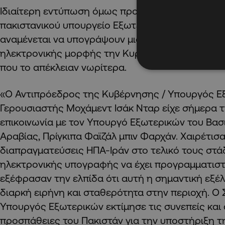
Ιδιαίτερη εντύπωση όμως προκαλεί το γεγονός ό
πακιστανικού υπουργείο Εξωτερικών αναφέρεται
αναμένεται να υπογράψουν μια συμφωνία εξ απ
ηλεκτρονικής μορφής την Κυριακή, αντικρούοντας
που το απέκλειαν νωρίτερα.
«Ο Αντιπρόεδρος της Κυβέρνησης / Υπουργός Ε
Γερουσιαστής Μοχάμεντ Ισάκ Νταρ είχε σήμερα 
επικοινωνία με τον Υπουργό Εξωτερικών του Βασ
Αραβίας, Πρίγκιπα Φαϊζάλ μπιν Φαρχάν. Χαιρέτισα
διαπραγματεύσεις ΗΠΑ-Ιράν στο τελικό τους στάδ
ηλεκτρονικής υπογραφής να έχει προγραμματιστεί
εξέφρασαν την ελπίδα ότι αυτή η σημαντική εξέλ
διαρκή ειρήνη και σταθερότητα στην περιοχή. 
Υπουργός Εξωτερικών εκτίμησε τις συνεπείς και 
προσπάθειες του Πακιστάν για την υποστήριξη 