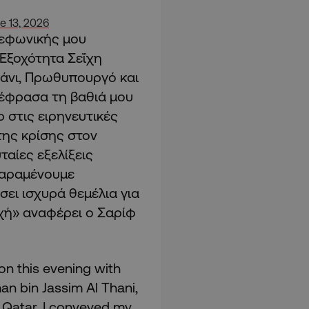
e 13, 2026
λεφωνικής μου
 Εξοχότητα Σεΐχη
Θάνι, Πρωθυπουργό και
έφρασα τη βαθιά μου
 στις ειρηνευτικές
της κρίσης στον
ταίες εξελίξεις
 Παραμένουμε
σει ισχυρά θεμέλια για
οχή» αναφέρει ο Σαρίφ
n this evening with
n bin Jassim Al Thani,
f Qatar, I conveyed my