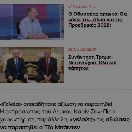
04.08.2026 14:15
Ο Οδυσσέας απαντά: Θα
κάνει το… Άλμα για τις
Προεδρικές 2028;
28.07.2026 22:40
Συνάντηση Τραμπ-
Νετανιάχου: Όλα επί
τάπητος
«Γελοία» οποιαδήποτε αξίωση να παραιτηθεί
Η εκπρόσωπος του Λευκού Καρίν Ζαν-Πιερ
χαρακτήρισε, παράλληλα, «
γελοίες
» τις
αξιώσεις
να παραιτηθεί ο Τζο Μπάιντεν
.