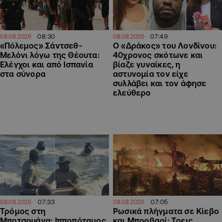
08:30
07:49
08.08.2026
08.08.2026
«Πόλεμος» Σάντσεθ-
Ο «Δράκος» του Λονδίνου:
Μελόνι λόγω της Θέουτα:
40χρονος σκότωνε και
Ελέγχοι και από Ισπανία
βίαζε γυναίκες, η
στα σύνορα
αστυνομία τον είχε
συλλάβει και τον άφησε
ελεύθερο
07:33
07:05
08.08.2026
08.08.2026
Τρόμος στη
Ρωσικά πλήγματα σε Κίεβο
Μποτσουάνα: Ιπποπόταμος
και Μπροβαρί: Τρεις