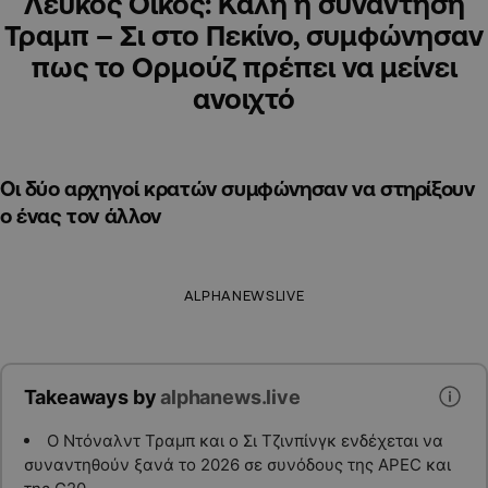
Λευκός Οίκος: Καλή η συνάντηση
Τραμπ – Σι στο Πεκίνο, συμφώνησαν
πως το Ορμούζ πρέπει να μείνει
ανοιχτό
Οι δύο αρχηγοί κρατών συμφώνησαν να στηρίξουν
ο ένας τον άλλον
ALPHANEWSLIVE
Takeaways by
alphanews.live
Ο Ντόναλντ Τραμπ και ο Σι Τζινπίνγκ ενδέχεται να
συναντηθούν ξανά το 2026 σε συνόδους της APEC και