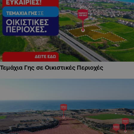
Τεμάχια Γης σε Οικιστικές Περιοχές