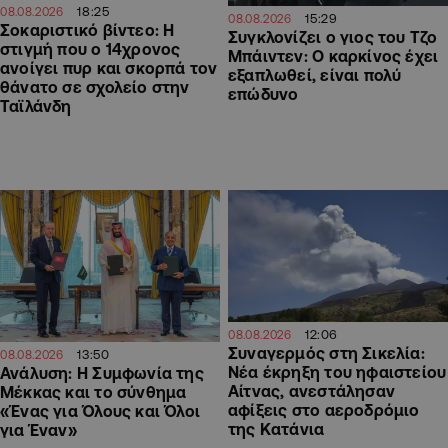
18:25
08.08.2026
15:29
08.08.2026
Σοκαριστικό βίντεο: Η
Συγκλονίζει ο γιος του Τζο
στιγμή που ο 14χρονος
Μπάιντεν: Ο καρκίνος έχει
ανοίγει πυρ και σκορπά τον
εξαπλωθεί, είναι πολύ
θάνατο σε σχολείο στην
επώδυνο
Ταϊλάνδη
12:06
08.08.2026
Συναγερμός στη Σικελία:
13:50
08.08.2026
Νέα έκρηξη του ηφαιστείου
Ανάλυση: Η Συμφωνία της
Αίτνας, ανεστάλησαν
Μέκκας και το σύνθημα
αφίξεις στο αεροδρόμιο
«Ένας για Όλους και Όλοι
της Κατάνια
για Έναν»