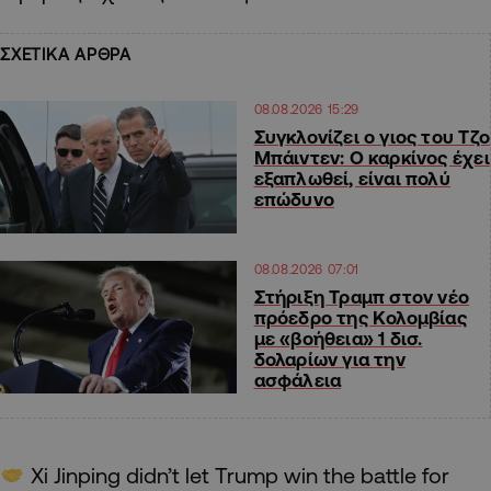
ΣΧΕΤΙΚΑ ΑΡΘΡΑ
08.08.2026 15:29
Συγκλονίζει ο γιος του Τζο
Μπάιντεν: Ο καρκίνος έχει
εξαπλωθεί, είναι πολύ
επώδυνο
08.08.2026 07:01
Στήριξη Τραμπ στον νέο
πρόεδρο της Κολομβίας
με «βοήθεια» 1 δισ.
δολαρίων για την
ασφάλεια
Xi Jinping didn’t let Trump win the battle for