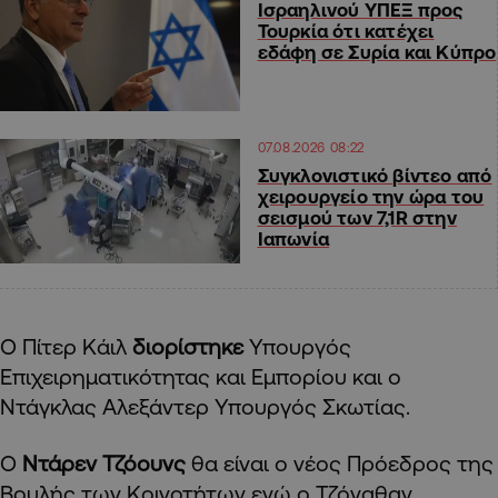
Ισραηλινού ΥΠΕΞ προς
Τουρκία ότι κατέχει
εδάφη σε Συρία και Κύπρο
07.08.2026 08:22
Συγκλονιστικό βίντεο από
χειρουργείο την ώρα του
σεισμού των 7,1R στην
Ιαπωνία
Ο Πίτερ Κάιλ
διορίστηκε
Υπουργός
Επιχειρηματικότητας και Εμπορίου και ο
Ντάγκλας Αλεξάντερ Υπουργός Σκωτίας.
Ο
Ντάρεν Τζόουνς
θα είναι ο νέος Πρόεδρος της
Βουλής των Κοινοτήτων ενώ ο Τζόναθαν