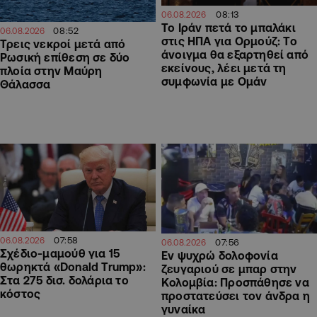
08:13
06.08.2026
Το Ιράν πετά το μπαλάκι
08:52
06.08.2026
στις ΗΠΑ για Ορμούζ: Το
Τρεις νεκροί μετά από
άνοιγμα θα εξαρτηθεί από
Ρωσική επίθεση σε δύο
εκείνους, λέει μετά τη
πλοία στην Μαύρη
συμφωνία με Ομάν
Θάλασσα
07:58
06.08.2026
07:56
06.08.2026
Σχέδιο-μαμούθ για 15
Εν ψυχρώ δολοφονία
θωρηκτά «Donald Trump»:
ζευγαριού σε μπαρ στην
Στα 275 δισ. δολάρια το
Κολομβία: Προσπάθησε να
κόστος
προστατεύσει τον άνδρα η
γυναίκα