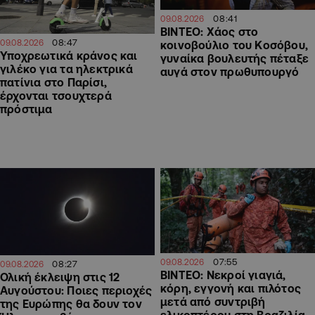
08:41
09.08.2026
ΒΙΝΤΕΟ: Χάος στο
08:47
09.08.2026
κοινοβούλιο του Κοσόβου,
Υποχρεωτικά κράνος και
γυναίκα βουλευτής πέταξε
γιλέκο για τα ηλεκτρικά
αυγά στον πρωθυπουργό
πατίνια στο Παρίσι,
έρχονται τσουχτερά
πρόστιμα
07:55
09.08.2026
08:27
09.08.2026
ΒΙΝΤΕΟ: Νεκροί γιαγιά,
Ολική έκλειψη στις 12
κόρη, εγγονή και πιλότος
Αυγούστου: Ποιες περιοχές
μετά από συντριβή
της Ευρώπης θα δουν τον