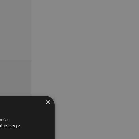
×
στών.
 σύμφωνα με