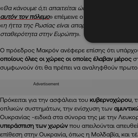
«
Θα κάνουμε ό,τι απαιτείται ώστε η Ρωσία
να μην 
αυτόν τον πόλεμο
» επέμεινε ο Εμανουέλ Μακρόν,
«
η ήττα της Ρωσίας είναι απαραίτητη για την ασφ
σταθερότητα στην Ευρώπη
».
Ο πρόεδρος Μακρόν ανέφερε επίσης ότι υπάρχ
οποίους όλες οι χώρες οι οποίες έλαβαν μέρος
σ
συμφωνούν ότι θα πρέπει να αναληφθούν πρωτο
Advertisement
Πρόκειται για την ασφάλεια του
κυβερνοχώρου
, 
οπλικών συστημάτων, την ενίσχυση των
αμυντικ
Ουκρανίας -ειδικά στα σύνορα της με την Λευκο
υπεράσπιση των χωρών
που απειλούνται απευθε
επίθεση στην Ουκρανία, όπως η Μολδαβία, και τέ