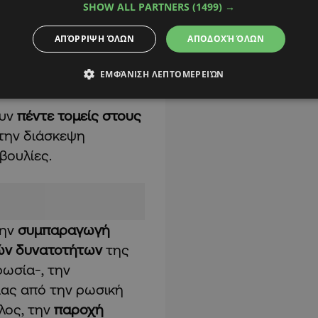
SHOW ALL PARTNERS
(1499) →
καταφέρει να κερδίσει
 υπογραμμίζοντας ότι
ΑΠΌΡΡΙΨΗ ΌΛΩΝ
ΑΠΟΔΟΧΉ ΌΛΩΝ
άλεια και την
ΕΜΦΆΝΙΣΗ ΛΕΠΤΟΜΕΡΕΙΏΝ
ουν
πέντε τομείς στους
την διάσκεψη
βουλίες.
την
συμπαραγωγή
ών δυνατοτήτων
της
ρωσία-, την
ίας από την ρωσική
λος, την
παροχή