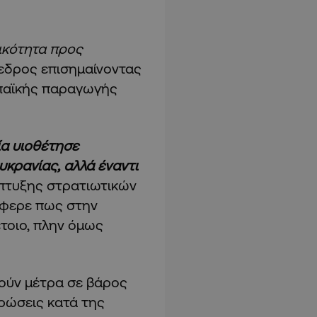
ικότητα προς
εδρος επισημαίνοντας
παϊκής παραγωγής
ία υιοθέτησε
υκρανίας, αλλά έναντι
άπτυξης στρατιωτικών
έφερε πως στην
τοιο, πλην όμως
ούν μέτρα σε βάρος
ρώσεις κατά της