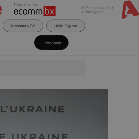
Powered by:
Μέλος του ομίλου
Alpha Cyprus
Newsauto CY
Hello Cyprus
Podcasts