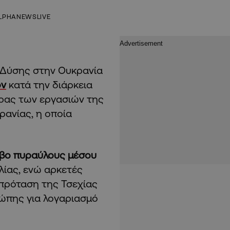
LPHANEWSLIVE
 Δύσης στην Ουκρανία
όν
κατά την διάρκεια
ρας των εργασιών της
ρανίας, η οποία
εβο πυραύλους μέσου
λλίας, ενώ αρκετές
πρόταση της Τσεχίας
ώπης για λογαριασμό