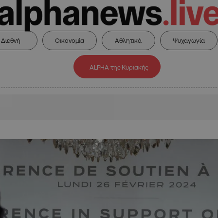
Διεθνή
Οικονομία
Αθλητικά
Ψυχαγωγία
ALPHA της Κυριακής