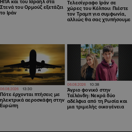
ΗΠΑ και του Ισραήλ στα
Τελεσίγραφο Ιράν σε
Στενά του Ορμούζ εξετάζει
χώρες του Κόλπου: Πιέστε
το Ιράν
τον Τραμπ για συμφωνία,
αλλιώς θα σας χτυπήσουμε
10:38
06.08.2026
13:30
06.08.2026
Άγριο φονικό στην
Πότε έρχονται πτήσεις με
Ταϊλάνδη: Νεκρά δύο
ηλεκτρικά αεροσκάφη στην
αδέλφια από τη Ρωσία και
Ευρώπη
μια τριμελής οικογένεια