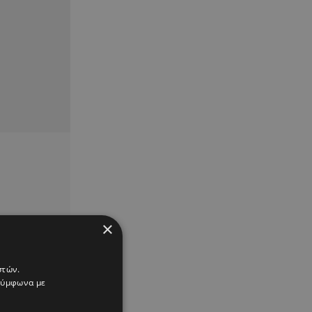
×
στών.
 σύμφωνα με