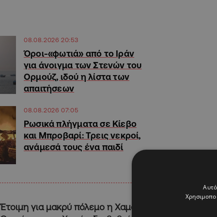
08.08.2026 20:53
Όροι-«φωτιά» από το Ιράν
για άνοιγμα των Στενών του
Ορμούζ, ιδού η λίστα των
απαιτήσεων
08.08.2026 07:05
Ρωσικά πλήγματα σε Κίεβο
και Μπροβαρί: Τρεις νεκροί,
ανάμεσά τους ένα παιδί
Αυτό
Χρησιμοποι
Έτοιμη για μακρύ πόλεμο η Χαμάς