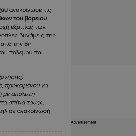
χου
ανακοίνωσε τις
ίκων του βόρειου
οχή εξαιτίας των
νοπλες δυνάμεις της
 από την 8η
του πολέμου που
έρνησης)
, προκειμένου να
ή με απόλυτη
τα σπίτια τους
»,
αήλ σε ανακοίνωσή