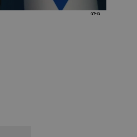
07:10
ς