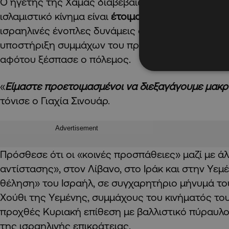
Ο ηγέτης της Χαμάς διαβεβαίωσε χθες Δευτέρα ό
ισλαμιστικό κίνημα είναι
έτοιμο για εχθροπραξίες
ισραηλινές ένοπλες δυνάμεις στη
Λωρίδα της Γά
υποστήριξη συμμάχων του προσκείμενων στο Ιρά
αφότου ξέσπασε ο πόλεμος.
«
Είμαστε προετοιμασμένοι να διεξαγάγουμε μακ
τόνισε ο Γιαχία Σινουάρ.
Advertisement
Πρόσθεσε ότι οι «κοινές προσπάθειες» μαζί με ά
αντίστασης», στον Λίβανο, στο Ιράκ και στην Υεμ
θέληση» του Ισραήλ, σε συγχαρητήριο μήνυμά το
Χούθι της Υεμένης, συμμάχους του κινήματός το
προχθές Κυριακή επίθεση με βαλλιστικό πύραυλο
της ισραηλινής επικράτειας.