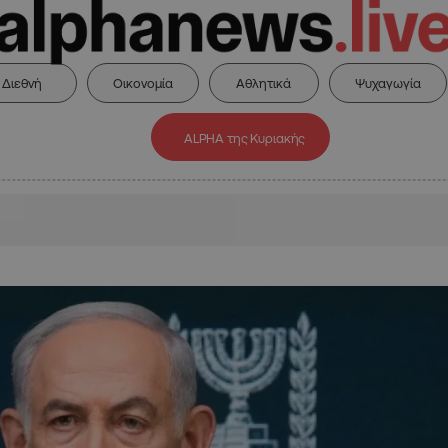
Διεθνή
Οικονομία
Αθλητικά
Ψυχαγωγία
ALPHA της Κυριακής