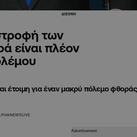
ΔΙΕΘΝΗ
στροφή των
ά είναι πλέον
ολέμου
ίναι έτοιμη για έναν μακρύ πόλεμο φθορά
LPHANEWSLIVE