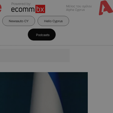
Powered by:
Μέλος του ομίλου
Alpha Cyprus
Newsauto CY
Hello Cyprus
Podcasts