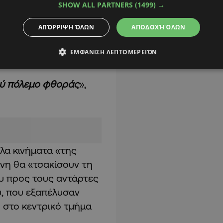
τι το παλαιστινιακό
SHOW ALL PARTNERS
(1499) →
 διαρκείας
με τις
ΑΠΌΡΡΙΨΗ ΌΛΩΝ
ΑΠΟΔΟΧΉ ΌΛΩΝ
ζας
, με την
ν, σχεδόν έναν χρόνο
ΕΜΦΆΝΙΣΗ ΛΕΠΤΟΜΕΡΕΙΏΝ
ρύ πόλεμο φθοράς
»,
λλα κινήματα «της
ένη θα «τσακίσουν τη
υ προς τους αντάρτες
υ, που εξαπέλυσαν
 στο κεντρικό τμήμα