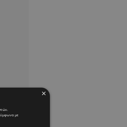
×
στών.
 σύμφωνα με