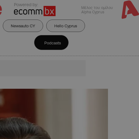
Powered by:
Μέλος του ομίλου
Alpha Cyprus
Newsauto CY
Hello Cyprus
Podcasts