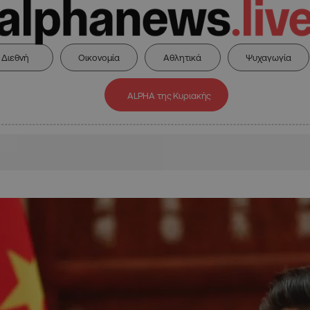
Διεθνή
Οικονομία
Αθλητικά
Ψυχαγωγία
ALPHA της Κυριακής