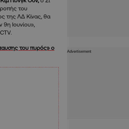
)
Κιμ Γιονγκ Ουν,
ο Σι
τροπής του
ς της ΛΔ Κίνας, θα
 9η Ιουνίου»,
CCTV.
παυσης του πυρός» ο