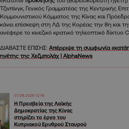
«Κατόπιν
πρόκλησης
του (Βορειοκορεάτη ηγέτη
Τζινπίνγκ, Γενικός Γραμματέας της Κεντρικής Επι
Κομμουνιστικού Κόμματος της Κίνας και Πρόεδρο
κάνει επίσκεψη στη ΛΔ της Κορέας την 8η και την
ανέφερε το κινεζικό κρατικό τηλεοπτικό δίκτυο 
ΔΙΑΒΑΣΤΕ ΕΠΙΣΗΣ:
Απέρριψε τη συμφωνία «κατά
ηγέτης της Χεζμπολάχ | AlphaNews
07.08.2026 12:18
Η Πρεσβεία της Λαϊκής
Δημοκρατίας της Κίνας
στηρίζει το έργο του
Κυπριακού Ερυθρού Σταυρού