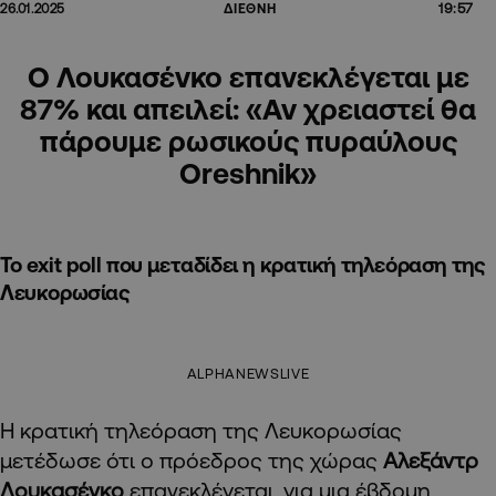
19:57
26.01.2025
ΔΙΕΘΝΗ
Ο Λουκασένκο επανεκλέγεται με
87% και απειλεί: «Αν χρειαστεί θα
πάρουμε ρωσικούς πυραύλους
Oreshnik»
Το exit poll που μεταδίδει η κρατική τηλεόραση της
Λευκορωσίας
ALPHANEWSLIVE
Η κρατική τηλεόραση της Λευκορωσίας
μετέδωσε ότι ο πρόεδρος της χώρας
Αλεξάντρ
Λουκασένκο
επανεκλέγεται, για μια έβδομη