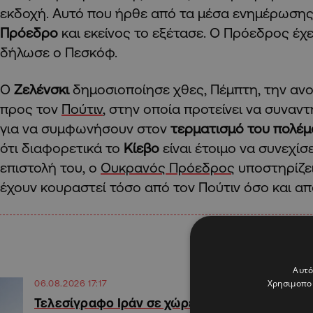
εκδοχή. Αυτό που ήρθε από τα μέσα ενημέρωσης
Πρόεδρο
και εκείνος το εξέτασε. Ο Πρόεδρος έχ
δήλωσε ο Πεσκόφ.
Ο
Ζελένσκι
δημοσιοποίησε χθες, Πέμπτη, την ανο
προς τον
Πούτιν
, στην οποία προτείνει να συναν
για να συμφωνήσουν στον
τερματισμό του πολέμ
ότι διαφορετικά το
Κίεβο
είναι έτοιμο να συνεχίσ
επιστολή του, ο
Ουκρανός Πρόεδρος
υποστηρίζε
έχουν κουραστεί τόσο από τον Πούτιν όσο και απ
Αυτό
Χρησιμοποι
06.08.2026 17:17
Τελεσίγραφο Ιράν σε χώρες