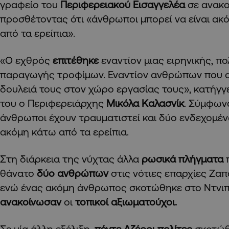
γραφείο του
Περιφερειακού Εισαγγελέα
σε ανακο
προσθέτοντας ότι «άνθρωποι μπορεί να είναι ακ
από τα ερείπια».
«Ο εχθρός
επιτέθηκε
εναντίον μιας ειρηνικής, πο
παραγωγής τροφίμων. Εναντίον ανθρώπων που 
δουλειά τους στον χώρο εργασίας τους», κατήγγ
του ο Περιφερειάρχης
Μικόλα Καλασνίκ
. Σύμφωνα
άνθρωποι έχουν τραυματιστεί και δύο ενδεχομέν
ακόμη κάτω από τα ερείπια.
Στη διάρκεια της νύχτας άλλα
ρωσικά πλήγματα
θάνατο
δύο ανθρώπων
στις νότιες επαρχίες Ζαπ
ενώ ένας ακόμη άνθρωπος σκοτώθηκε στο Ντνι
ανακοίνωσαν
οι
τοπικοί αξιωματούχοι.
Σε μία άλλη εξέλιξη,
πέντε Αζέροι πολίτες
σκοτώθ