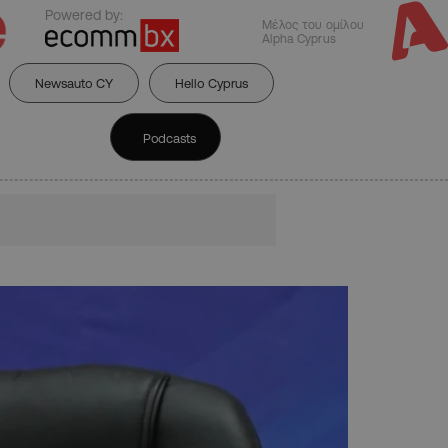
Powered by:
Μέλος του ομίλου
Alpha Cyprus
Newsauto CY
Hello Cyprus
Podcasts