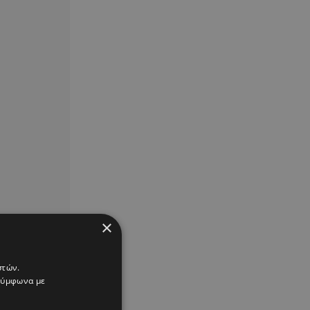
×
στών.
 σύμφωνα με