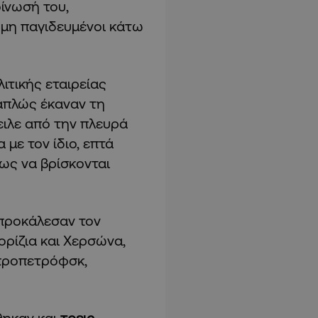
ίνωσή του,
όμη παγιδευμένοι κάτω
λιτικής εταιρείας
απλώς έκαναν τη
ειλε από την πλευρά
 με τον ίδιο, επτά
ως να βρίσκονται
προκάλεσαν τον
ορίζια και Χερσώνα,
προπετρόφσκ,
ηκαν και
τρεις