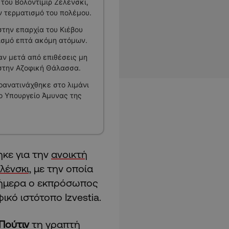
του Βολοντίμιρ Ζελένσκι,
ν τερματισμό του πολέμου.
στην επαρχία του Κιέβου
ισμό επτά ακόμη ατόμων.
αν μετά από επιθέσεις μη
στην Αζοφική Θάλασσα.
ανατινάχθηκε στο λιμάνι
ο Υπουργείο Άμυνας της
κε για την
ανοικτή
λένσκι,
με την οποία
σήμερα ο εκπρόσωπος
κό ιστότοπο Izvestia.
Πούτιν
τη γραπτή