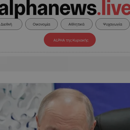
Διεθνή
Οικονομία
Αθλητικά
Ψυχαγωγία
ALPHA της Κυριακής