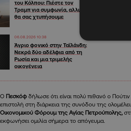
του Κόλπου: Πιέστε τον
Τραμπ για συμφωνία, αλλιώς
θα σας χτυπήσουμε
06.08.2026 10:38
Άγριο φονικό στην Ταϊλάνδη:
Νεκρά δύο αδέλφια από τη
Ρωσία και μια τριμελής
οικογένεια
Ο
Πεσκόφ
δήλωσε ότι είναι πολύ πιθανό ο Πούτιν
επιστολή στη διάρκεια της συνόδου της ολομέλε
Οικονομικού Φόρουμ της Αγίας Πετρούπολης,
στ
εκφωνήσει ομιλία σήμερα το απόγευμα.