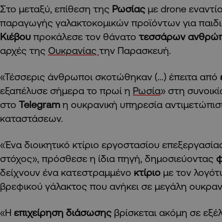
Στο μεταξύ, επίθεση της
Ρωσίας
με drone εναντί
παραγωγής γαλακτοκομικών προϊόντων για παιδι
Κιέβου
προκάλεσε τον θάνατο
τεσσάρων ανθρώ
αρχές της
Ουκρανίας
την Παρασκευή.
«Τέσσερις άνθρωποι σκοτώθηκαν (…) έπειτα από
εξαπέλυσε σήμερα το πρωί η
Ρωσία
» στη συνοικ
στο
Telegram
η ουκρανική υπηρεσία αντιμετώπι
καταστάσεων.
«Ένα διοικητικό κτίριο εργοστασίου επεξεργασία
στόχος», πρόσθεσε η ίδια πηγή, δημοσιεύοντας
φ
δείχνουν ένα κατεστραμμένο
κτίριο
με τον λογότ
βρεφικού γάλακτος που ανήκει σε μεγάλη ουκρανι
«Η
επιχείρηση διάσωσης
βρίσκεται ακόμη σε εξέ