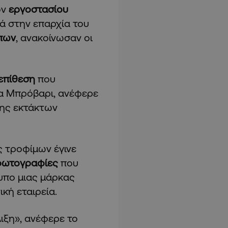
ον
εργοστασίου
ά στην επαρχία του
πων
, ανακοίνωσαν οι
επίθεση
που
ία Μπρόβαρι, ανέφερε
σης εκτάκτων
ς τροφίμων έγινε
ωτογραφίες
που
υπο μιας μάρκας
κή εταιρεία.
λιξη», ανέφερε το