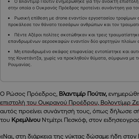
Ο Βλαντιμίρ Πούτιν ενημερώθηκε για την ανοικτή επιστολή 
στην οποία ο Ουκρανός Πρόεδρος προτείνει συνάντηση για το
Ρωσική επίθεση με drone εναντίον εργοστασίου τροφίμων 
προκάλεσε τον θάνατο τεσσάρων ανθρώπων και τον τραυματ
Πέντε Αζέροι πολίτες σκοτώθηκαν και τρεις τραυματίστηκ
επανδρωμένων αεροσκαφών εναντίον δύο φορτηγών πλοίων 
Μη επανδρωμένο σκάφος επιφανείας εντοπίστηκε και αυτο
της Κονστάντζα, χωρίς να προκληθούν θύματα, σύμφωνα με τ
Ρουμανίας.
Ο Ρώσος Πρόεδρος,
Βλαντιμίρ Πούτιν,
ενημερώθη
επιστολή του Ουκρανού Προέδρου, Βολοντίμιρ Ζε
αυτός προείνει συνάντησή τους, όπως δήλωσε 
του
Κρεμλίνου
Ντμίτρι Πεσκόφ, στον ειδησεογραφι
«Ναι, στη διάρκεια της νύκτας δώσαμε ήδη στον