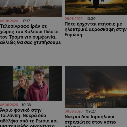
13:30
06.08.2026
17:17
06.08.2026
Πότε έρχονται πτήσεις με
Τελεσίγραφο Ιράν σε
ηλεκτρικά αεροσκάφη στην
χώρες του Κόλπου: Πιέστε
Ευρώπη
τον Τραμπ για συμφωνία,
αλλιώς θα σας χτυπήσουμε
10:38
06.08.2026
Άγριο φονικό στην
09:27
06.08.2026
Ταϊλάνδη: Νεκρά δύο
Νεκροί δύο Ισραηλινοί
αδέλφια από τη Ρωσία και
στρατιώτες στον νότιο
μια τριμελής οικογένεια