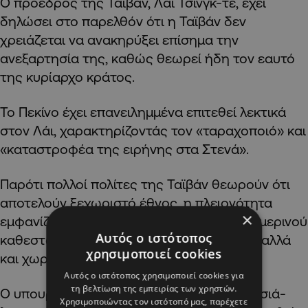
Ο πρόεδρος της Ταϊβάν, Λάι Τσινγκ-τε, έχει
δηλώσει στο παρελθόν ότι η Ταϊβάν δεν
χρειάζεται να ανακηρύξει επίσημα την
ανεξαρτησία της, καθώς θεωρεί ήδη τον εαυτό
της κυρίαρχο κράτος.
Το Πεκίνο έχει επανειλημμένα επιτεθεί λεκτικά
στον Λάι, χαρακτηρίζοντάς τον «ταραχοποιό» και
«καταστροφέα της ειρήνης στα Στενά».
Παρότι πολλοί πολίτες της Ταϊβάν θεωρούν ότι
αποτελούν ξεχωριστό έθνος, η πλειονότητα
×
εμφανίζεται υπέρ της διατήρησης του σημερινού
Αυτός ο ιστότοπος
καθεστώτος, χωρίς επίσημη ανεξαρτησία αλλά
χρησιμοποιεί cookies
και χωρίς ένωση με την Κίνα.
Αυτός ο ιστότοπος χρησιμοποιεί cookies για
τη βελτίωση της εμπειρίας των χρηστών.
Ο υπουργός Εξωτερικών της Ταϊβάν, Λιν Τσιά-
Χρησιμοποιώντας τον ιστότοπό μας, παρέχετε