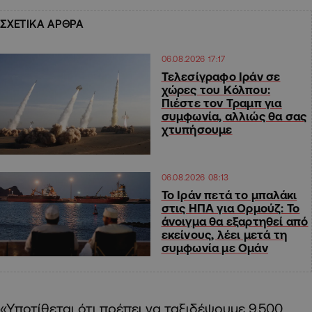
ΣΧΕΤΙΚΑ ΑΡΘΡΑ
06.08.2026 17:17
Τελεσίγραφο Ιράν σε
χώρες του Κόλπου:
Πιέστε τον Τραμπ για
συμφωνία, αλλιώς θα σας
χτυπήσουμε
06.08.2026 08:13
Το Ιράν πετά το μπαλάκι
στις ΗΠΑ για Ορμούζ: Το
άνοιγμα θα εξαρτηθεί από
εκείνους, λέει μετά τη
συμφωνία με Ομάν
«Υποτίθεται ότι πρέπει να ταξιδέψουμε 9.500