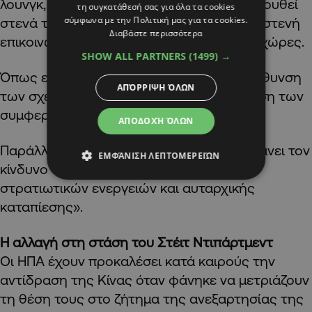
λουνγκ, δήλωσε ότι η κυβέρνηση παρακολουθεί
τη συγκατάθεσή σας για όλα τα cookies
σύμφωνα με την Πολιτική μας για τα cookies.
στενά τη σύνοδο ΗΠΑ-Κίνας και διατηρεί στενή
Διαβάστε περισσότερα
επικοινωνία με την Ουάσιγκτον και άλλες χώρες.
SHOW ALL PARTNERS
(1499) →
Όπως είπε, στόχος είναι «η σταθερή εμβάθυνση
ΑΠΌΡΡΙΨΗ ΌΛΩΝ
των σχέσεων Ταϊβάν-ΗΠΑ και η διασφάλιση των
συμφερόντων της Ταϊβάν».
ΑΠΟΔΟΧΉ ΌΛΩΝ
Παράλληλα, κατηγόρησε την Κίνα ότι αυξάνει τον
ΕΜΦΆΝΙΣΗ ΛΕΠΤΟΜΕΡΕΙΏΝ
κίνδυνο στην περιοχή μέσω «επιθετικών
στρατιωτικών ενεργειών και αυταρχικής
καταπίεσης».
Η αλλαγή στη στάση του Στέιτ Ντιπάρτμεντ
Οι ΗΠΑ έχουν προκαλέσει κατά καιρούς την
αντίδραση της Κίνας όταν φάνηκε να μετριάζουν
τη θέση τους στο ζήτημα της ανεξαρτησίας της