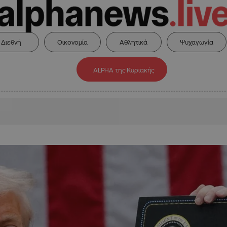
Διεθνή
Οικονομία
Αθλητικά
Ψυχαγωγία
ALPHA της Κυριακής