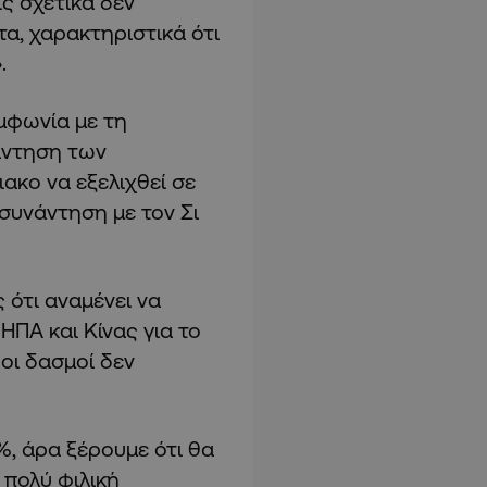
ς σχετικά δεν
τα, χαρακτηριστικά ότι
.
μφωνία με τη
νάντηση των
κο να εξελιχθεί σε
 συνάντηση με τον Σι
 ότι αναμένει να
ΠΑ και Κίνας για το
 οι δασμοί δεν
%, άρα ξέρουμε ότι θα
α πολύ φιλική