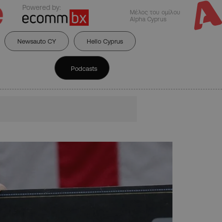
Powered by:
Μέλος του ομίλου
Alpha Cyprus
Newsauto CY
Hello Cyprus
Podcasts