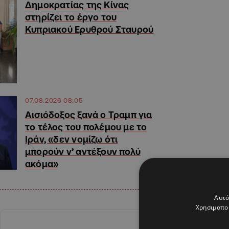
Δημοκρατίας της Κίνας
στηρίζει το έργο του
Κυπριακού Ερυθρού Σταυρού
07.08.2026 08:05
Αισιόδοξος ξανά ο Τραμπ για
το τέλος του πολέμου με το
Ιράν, «δεν νομίζω ότι
μπορούν ν’ αντέξουν πολύ
ακόμα»
Αυτό
Χρησιμοποι