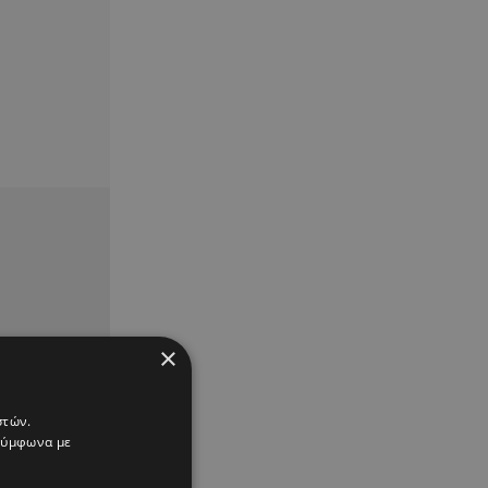
×
στών.
 σύμφωνα με