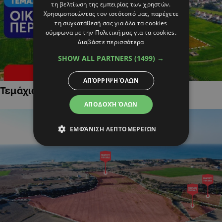
τη βελτίωση της εμπειρίας των χρηστών.
Χρησιμοποιώντας τον ιστότοπό μας, παρέχετε
τη συγκατάθεσή σας για όλα τα cookies
σύμφωνα με την Πολιτική μας για τα cookies.
Διαβάστε περισσότερα
SHOW ALL PARTNERS
(1499) →
ΑΠΌΡΡΙΨΗ ΌΛΩΝ
Τεμάχια Γης σε Οικιστικές Περιοχές
ΑΠΟΔΟΧΉ ΌΛΩΝ
ΕΜΦΆΝΙΣΗ ΛΕΠΤΟΜΕΡΕΙΏΝ