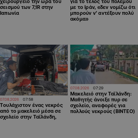
χειρουργείο την ώρα του
για το τέλος του πολέμου
σεισμού των 7,1R στην
με το Ιράν, «δεν νομίζω ότι
Ιαπωνία
μπορούν ν’ αντέξουν πολύ
ακόμα»
07:29
07.08.2026
Μακελειό στην Ταϊλάνδη:
Μαθητής άνοιξε πυρ σε
07:58
07.08.2026
Tουλάχιστον ένας νεκρός
σχολείο, αναφορές για
από το μακελειό μέσα σε
πολλούς νεκρούς (ΒΙΝΤΕΟ)
σχολείο στην Ταϊλάνδη,