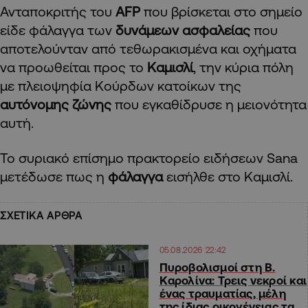
Ανταποκριτής του
AFP
που βρίσκεται στο σημείο
είδε φάλαγγα των
δυνάμεων ασφαλείας
που
αποτελούνταν από τεθωρακισμένα και οχήματα
να προωθείται προς το
Καμισλί
, την κύρια πόλη
με πλειοψηφία Κούρδων κατοίκων της
αυτόνομης ζώνης
που εγκαθίδρυσε η μειονότητα
αυτή.
Το συριακό επίσημο πρακτορείο ειδήσεων Sana
μετέδωσε πως η
φάλαγγα
εισήλθε στο Καμισλί.
ΣΧΕΤΙΚΑ ΑΡΘΡΑ
05.08.2026 22:42
Πυροβολισμοί στη Β.
Καρολίνα: Τρεις νεκροί και
ένας τραυματίας, μέλη
της ίδιας οικογένειας τα