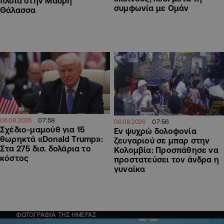
πλοία στην Μαύρη
συμφωνία με Ομάν
Θάλασσα
07:58
06.08.2026
07:56
06.08.2026
Σχέδιο-μαμούθ για 15
Εν ψυχρώ δολοφονία
θωρηκτά «Donald Trump»:
ζευγαριού σε μπαρ στην
Στα 275 δισ. δολάρια το
Κολομβία: Προσπάθησε να
κόστος
προστατεύσει τον άνδρα η
γυναίκα
ΦΩΤΟΓΡΑΦΙΑ ΤΗΣ ΗΜΕΡΑΣ