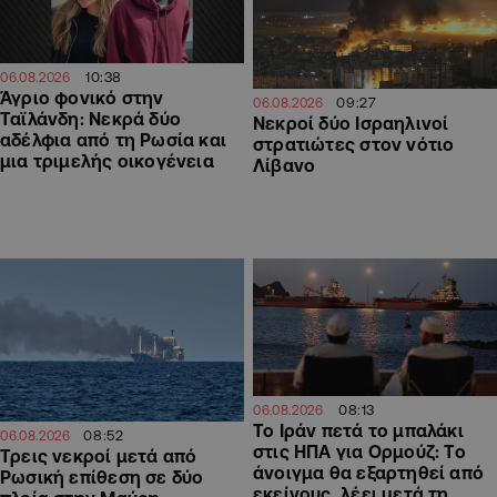
10:38
06.08.2026
Άγριο φονικό στην
09:27
06.08.2026
Ταϊλάνδη: Νεκρά δύο
Νεκροί δύο Ισραηλινοί
αδέλφια από τη Ρωσία και
στρατιώτες στον νότιο
μια τριμελής οικογένεια
Λίβανο
08:13
06.08.2026
Το Ιράν πετά το μπαλάκι
08:52
06.08.2026
στις ΗΠΑ για Ορμούζ: Το
Τρεις νεκροί μετά από
άνοιγμα θα εξαρτηθεί από
Ρωσική επίθεση σε δύο
εκείνους, λέει μετά τη