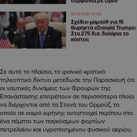
συμφωνία με Ομάν
06.08.2026 07:58
Σχέδιο-μαμούθ για 15
θωρηκτά «Donald Trump»:
Στα 275 δισ. δολάρια το
κόστος
Σε αυτό το πλαίσιο, το ιρανικό κρατικό
τηλεοπτικό δίκτυο μετέδωσε την Παρασκευή ότι
οι ναυτικές δυνάμεις των Φρουρών της
Επανάστασης επιτρέπουν σε περισσότερα πλοία
να διέρχονται από τα Στενά του Ορμούζ, το
οποίο σε καιρό ειρήνης αντιστοιχεί περίπου στο
ένα πέμπτο των παγκόσμιων φορτίων
πετρελαίου και υγροποιημένου φυσικού αερίου.