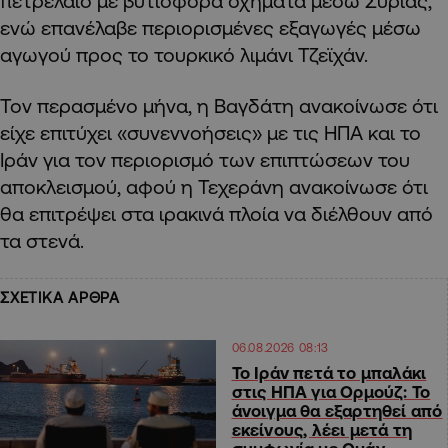
πετρέλαιο με βυτιοφόρα οχήματα μέσω Συρίας,
ενώ επανέλαβε περιορισμένες εξαγωγές μέσω
αγωγού προς το τουρκικό λιμάνι Τζεϊχάν.
Τον περασμένο μήνα, η Βαγδάτη ανακοίνωσε ότι
είχε επιτύχει «συνεννοήσεις» με τις ΗΠΑ και το
Ιράν για τον περιορισμό των επιπτώσεων του
αποκλεισμού, αφού η Τεχεράνη ανακοίνωσε ότι
θα επιτρέψει στα ιρακινά πλοία να διέλθουν από
τα στενά.
ΣΧΕΤΙΚΑ ΑΡΘΡΑ
06.08.2026 08:13
Το Ιράν πετά το μπαλάκι
στις ΗΠΑ για Ορμούζ: Το
άνοιγμα θα εξαρτηθεί από
εκείνους, λέει μετά τη