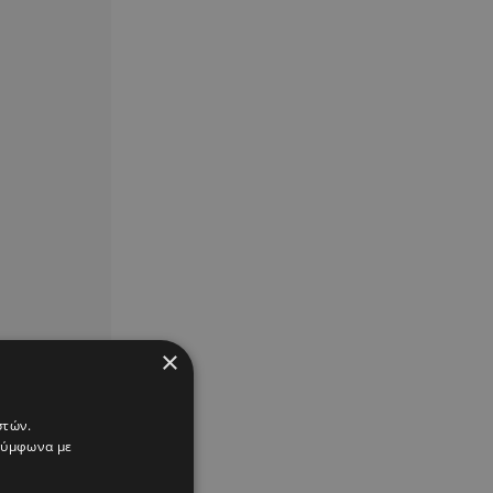
×
στών.
 σύμφωνα με