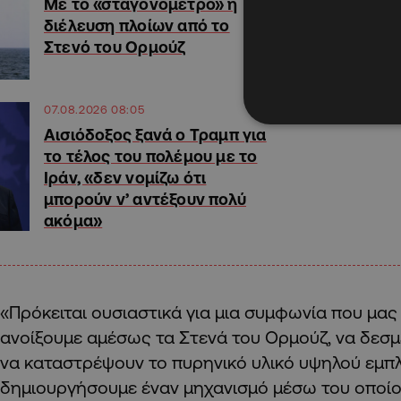
Με το «σταγονόμετρο» η
διέλευση πλοίων από το
Στενό του Ορμούζ
07.08.2026 08:05
Αισιόδοξος ξανά ο Τραμπ για
το τέλος του πολέμου με το
Ιράν, «δεν νομίζω ότι
μπορούν ν’ αντέξουν πολύ
ακόμα»
«Πρόκειται ουσιαστικά για μια συμφωνία που μας 
ανοίξουμε αμέσως τα Στενά του Ορμούζ, να δεσ
να καταστρέψουν το πυρηνικό υλικό υψηλού εμπλ
δημιουργήσουμε έναν μηχανισμό μέσω του οποίου