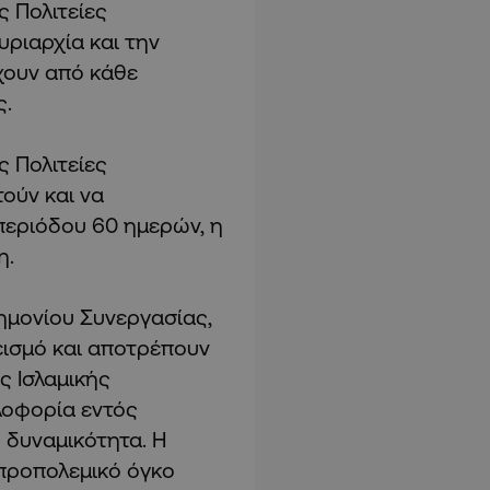
ς Πολιτείες
ριαρχία και την
χουν από κάθε
ς.
ς Πολιτείες
ούν και να
περιόδου 60 ημερών, η
η.
ημονίου Συνεργασίας,
εισμό και αποτρέπουν
 Ισλαμικής
λοφορία εντός
 δυναμικότητα. Η
 προπολεμικό όγκο