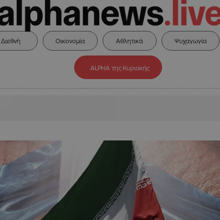
Διεθνή
Οικονομία
Αθλητικά
Ψυχαγωγία
ALPHA της Κυριακής