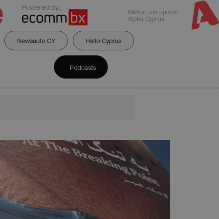
Powered by:
Μέλος του ομίλου
Alpha Cyprus
Newsauto CY
Hello Cyprus
Podcasts