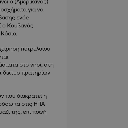
νει ο (Αμερικανός)
οσχήματα για να
βασης ενός
X ο Κουβανός
Κόσιο.
ιχείρηση πετρελαίου
ται.
άσματα στο νησί, στη
ει δίκτυο πρατηρίων
ν που διακρατεί η
 πρόσωπα στις ΗΠΑ
ζί της, επί ποινή