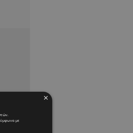
×
στών.
 σύμφωνα με