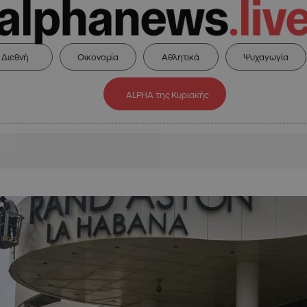
Διεθνή
Οικονομία
Αθλητικά
Ψυχαγωγία
ALPHA της Κυριακής