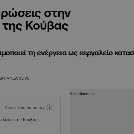
υρώσεις στην
 της Κούβας
μοποιεί τη ενέργεια ως «εργαλείο κατα
LPHANEWSLIVE
About This Summary
ελαίου της Κούβας,