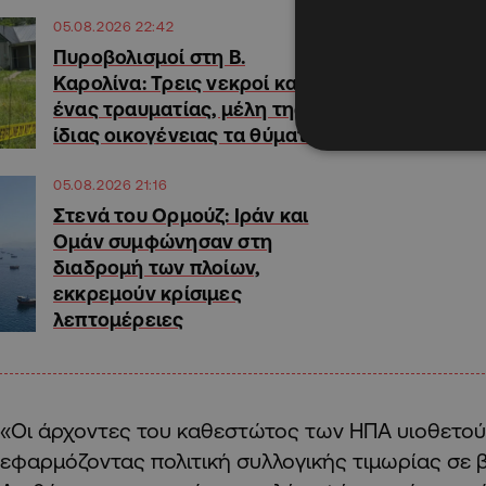
05.08.2026 22:42
Πυροβολισμοί στη Β.
Καρολίνα: Τρεις νεκροί και
ένας τραυματίας, μέλη της
ίδιας οικογένειας τα θύματα
05.08.2026 21:16
Στενά του Ορμούζ: Ιράν και
Ομάν συμφώνησαν στη
διαδρομή των πλοίων,
εκκρεμούν κρίσιμες
λεπτομέρειες
«Οι άρχοντες του καθεστώτος των ΗΠΑ υιοθετού
εφαρμόζοντας πολιτική συλλογικής τιμωρίας σε 