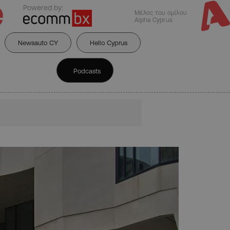
Powered by:
Μέλος του ομίλου
Alpha Cyprus
Newsauto CY
Hello Cyprus
Podcasts