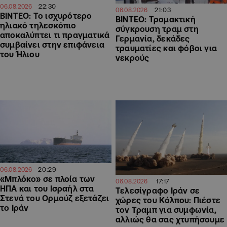
22:30
06.08.2026
21:03
06.08.2026
ΒΙΝΤΕΟ: Το ισχυρότερο
ΒΙΝΤΕΟ: Τρομακτική
ηλιακό τηλεσκόπιο
σύγκρουση τραμ στη
αποκαλύπτει τι πραγματικά
Γερμανία, δεκάδες
συμβαίνει στην επιφάνεια
τραυματίες και φόβοι για
του Ήλιου
νεκρούς
20:29
06.08.2026
«Μπλόκο» σε πλοία των
17:17
06.08.2026
ΗΠΑ και του Ισραήλ στα
Τελεσίγραφο Ιράν σε
Στενά του Ορμούζ εξετάζει
χώρες του Κόλπου: Πιέστε
το Ιράν
τον Τραμπ για συμφωνία,
αλλιώς θα σας χτυπήσουμε