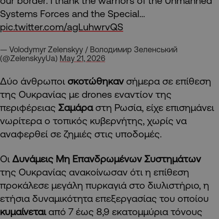
our border. I thank the warriors of the Unmanned
Systems Forces and the Special…
pic.twitter.com/agLuhwrvQS
— Volodymyr Zelenskyy / Володимир Зеленський
(@ZelenskyyUa)
May 21, 2026
Δύο άνθρωποι
σκοτώθηκαν
σήμερα σε επίθεση
της Ουκρανίας με drones εναντίον της
περιφέρειας
Σαμάρα
στη Ρωσία, είχε επισημάνει
νωρίτερα ο τοπικός κυβερνήτης, χωρίς να
αναφερθεί σε ζημιές στις υποδομές.
Οι
Δυνάμεις Μη Επανδρωμένων Συστημάτων
της Ουκρανίας ανακοίνωσαν ότι η επίθεση
προκάλεσε μεγάλη πυρκαγιά στο διυλιστήριο, η
ετήσια δυναμικότητα επεξεργασίας του οποίου
κυμαίνεται
από 7 έως 8,9 εκατομμύρια τόνους