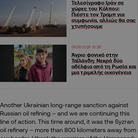
Τελεσίγραφο Ιράν σε
χώρες του Κόλπου:
Πιέστε τον Τραμπ για
συμφωνία, αλλιώς θα σας
χτυπήσουμε
06.08.2026 10:38
Άγριο φονικό στην
Ταϊλάνδη: Νεκρά δύο
αδέλφια από τη Ρωσία και
μια τριμελής οικογένεια
Another Ukrainian long-range sanction against
Russian oil refining – and we are continuing this
line of action. This time around, it was the Syzran
oil refinery – more than 800 kilometers away from