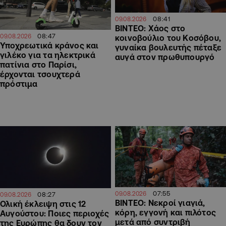
08:41
09.08.2026
ΒΙΝΤΕΟ: Χάος στο
08:47
09.08.2026
κοινοβούλιο του Κοσόβου,
Υποχρεωτικά κράνος και
γυναίκα βουλευτής πέταξε
γιλέκο για τα ηλεκτρικά
αυγά στον πρωθυπουργό
πατίνια στο Παρίσι,
έρχονται τσουχτερά
πρόστιμα
07:55
09.08.2026
08:27
09.08.2026
ΒΙΝΤΕΟ: Νεκροί γιαγιά,
Ολική έκλειψη στις 12
κόρη, εγγονή και πιλότος
Αυγούστου: Ποιες περιοχές
μετά από συντριβή
της Ευρώπης θα δουν τον