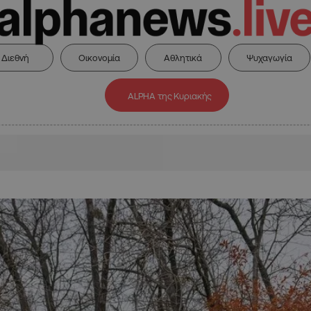
Διεθνή
Οικονομία
Αθλητικά
Ψυχαγωγία
ALPHA της Κυριακής