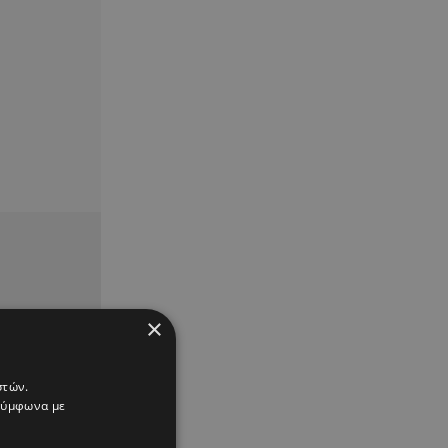
×
στών.
 σύμφωνα με