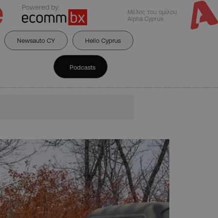
Powered by:
Μέλος του ομίλου
Alpha Cyprus
Newsauto CY
Hello Cyprus
Podcasts