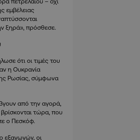
ορά πετρελαίου – όχι
ης εμβέλειας
ναπτύσσονται
ν ξηρά», πρόσθεσε.
υ
ωσε ότι οι τιμές του
 αν η Ουκρανία
 της Ρωσίας, σύμφωνα
 βγουν από την αγορά,
 βρίσκονται τώρα, που
πε ο Πεσκόφ.
ο εξαγωγών, οι