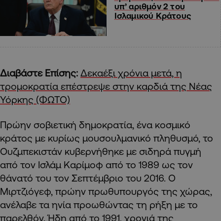
υπ’ αριθμόν 2 του
Ισλαμικού Κράτους
Διαβάστε Επίσης:
Δεκαέξι χρόνια μετά, η
τρομοκρατία επέστρεψε στην καρδιά της Νέας
Υόρκης (ΦΩΤΟ)
Πρώην σοβιετική δημοκρατία, ένα κοσμικό
κράτος με κυρίως μουσουλμανικό πληθυσμό, το
Ουζμπεκιστάν κυβερνήθηκε με σιδηρά πυγμή
από τον Ισλάμ Καρίμοφ από το 1989 ως τον
θάνατό του τον Σεπτέμβριο του 2016. Ο
Μιρτζιόγεφ, πρώην πρωθυπουργός της χώρας,
ανέλαβε τα ηνία προωθώντας τη ρήξη με το
παρελθόν. Ήδη από το 1991, χρονιά της