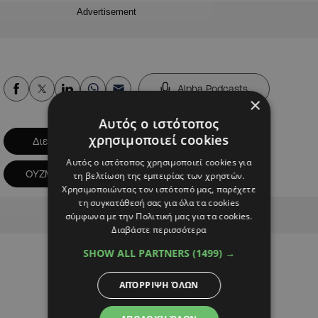
Advertisement
Alpha Podcasts
×
Αυτός ο ιστότοπος
χρησιμοποιεί cookies
Διεθνή
ΙΣΛΑΜΙΚΟ ΚΡΑΤΟΣ
Αυτός ο ιστότοπος χρησιμοποιεί cookies για
ΟΥΖΜΠΕΚΙΣΤΑΝ
τρομοκρατία
τη βελτίωση της εμπειρίας των χρηστών.
Χρησιμοποιώντας τον ιστότοπό μας, παρέχετε
τη συγκατάθεσή σας για όλα τα cookies
Advertisement
σύμφωνα με την Πολιτική μας για τα cookies.
Διαβάστε περισσότερα
SHOW ALL PARTNERS
(1499) →
ΑΠΌΡΡΙΨΗ ΌΛΩΝ