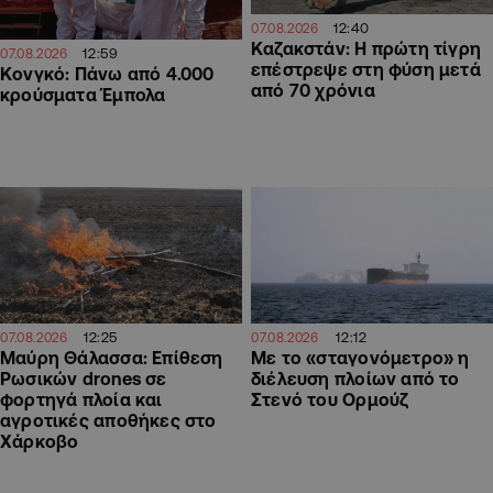
12:40
07.08.2026
Καζακστάν: Η πρώτη τίγρη
12:59
07.08.2026
επέστρεψε στη φύση μετά
Κονγκό: Πάνω από 4.000
από 70 χρόνια
κρούσματα Έμπολα
12:25
12:12
07.08.2026
07.08.2026
Μαύρη Θάλασσα: Επίθεση
Με το «σταγονόμετρο» η
Ρωσικών drones σε
διέλευση πλοίων από το
φορτηγά πλοία και
Στενό του Ορμούζ
αγροτικές αποθήκες στο
Χάρκοβο