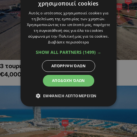
χρησιμοποιεί cookies
Αυτός ο ιστότοπος χρησιμοποιεί cookies για
τη βελτίωση της εμπειρίας των χρηστών.
Χρησιμοποιώντας τον ιστότοπό μας, παρέχετε
τη συγκατάθεσή σας για όλα τα cookies
σύμφωνα με την Πολιτική μας για τα cookies.
Διαβάστε περισσότερα
SHOW ALL PARTNERS
(1499) →
3 τουριστικά χωράφια στην Αλαμινό,
ΑΠΌΡΡΙΨΗ ΌΛΩΝ
€4,000,000
ΑΠΟΔΟΧΉ ΌΛΩΝ
ΕΜΦΆΝΙΣΗ ΛΕΠΤΟΜΕΡΕΙΏΝ