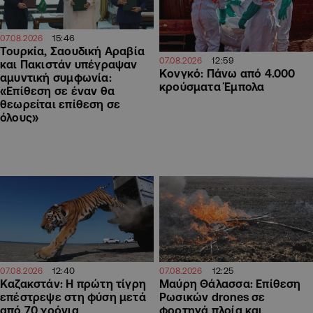
15:46
07.08.2026
Τουρκία, Σαουδική Αραβία
12:59
07.08.2026
και Πακιστάν υπέγραψαν
Κονγκό: Πάνω από 4.000
αμυντική συμφωνία:
κρούσματα Έμπολα
«Επίθεση σε έναν θα
θεωρείται επίθεση σε
όλους»
12:40
12:25
07.08.2026
07.08.2026
Καζακστάν: Η πρώτη τίγρη
Μαύρη Θάλασσα: Επίθεση
επέστρεψε στη φύση μετά
Ρωσικών drones σε
από 70 χρόνια
φορτηγά πλοία και