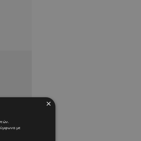
×
στών.
 σύμφωνα με