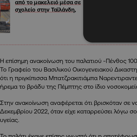
από το μακελειό μέσα σε
σχολείο στην Ταϊλάνδη,
Η επίσημη ανακοίνωση του παλατιού -Πένθος 10
Το Γραφείο του Βασιλικού Οικογενειακού Δικαστ
ότι η πριγκίπισσα Μπατζρακιτιάμπα Ναρεντιραντ
ήρεμα το βράδυ της Πέμπτης στο ίδιο νοσοκομεί
Στην ανακοίνωση αναφέρεται ότι βρισκόταν σε νο
Δεκεμβρίου 2022, όταν είχε καταρρεύσει λόγω 
υγείας.
Το παλάτι έκανε επίσης γνωστό ότι η αποτέφρω