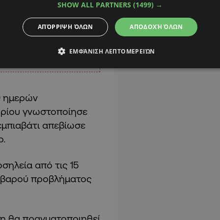
SHOW ALL PARTNERS
(1499) →
ΑΠΌΡΡΙΨΗ ΌΛΩΝ
ΑΠΟΔΟΧΉ ΌΛΩΝ
ΕΜΦΆΝΙΣΗ ΛΕΠΤΟΜΕΡΕΙΏΝ
0 ημερών
ηρίου γνωστοποίησε
εμπιαβάτι απεβίωσε
ο.
σηλεία από τις 15
σοβαρού προβλήματος
ση θα πραγματοποιηθεί