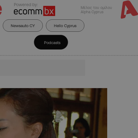
Powered by:
Μέλος του ομίλου
Alpha Cyprus
Newsauto CY
Hello Cyprus
Podcasts