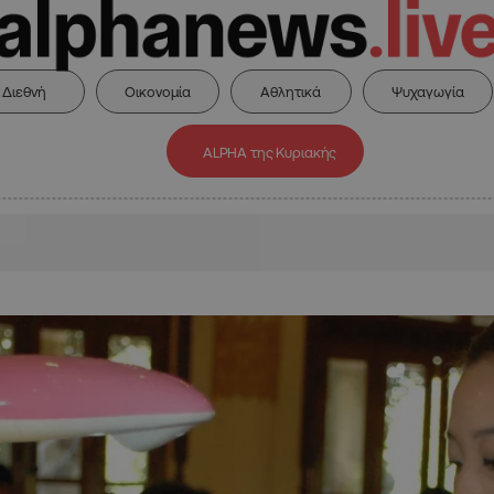
Διεθνή
Οικονομία
Αθλητικά
Ψυχαγωγία
ALPHA της Κυριακής