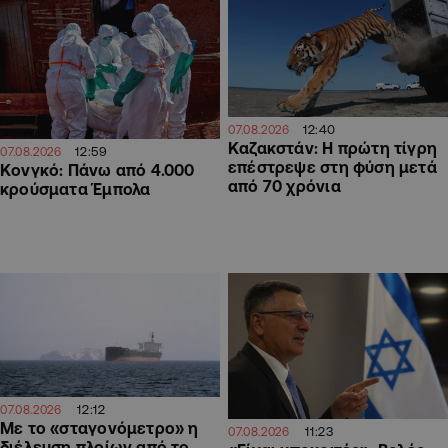
12:40
07.08.2026
Καζακστάν: Η πρώτη τίγρη
12:59
07.08.2026
επέστρεψε στη φύση μετά
Κονγκό: Πάνω από 4.000
από 70 χρόνια
κρούσματα Έμπολα
12:12
07.08.2026
Με το «σταγονόμετρο» η
11:23
07.08.2026
διέλευση πλοίων από το