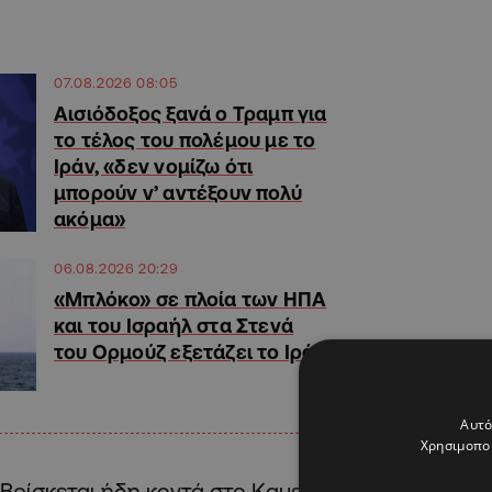
07.08.2026 08:05
Αισιόδοξος ξανά ο Τραμπ για
το τέλος του πολέμου με το
Ιράν, «δεν νομίζω ότι
μπορούν ν’ αντέξουν πολύ
ακόμα»
06.08.2026 20:29
«Μπλόκο» σε πλοία των ΗΠΑ
και του Ισραήλ στα Στενά
του Ορμούζ εξετάζει το Ιράν
Αυτό
Χρησιμοποι
Βρίσκεται ήδη κοντά στο Καμερούν της Λουιζιάν