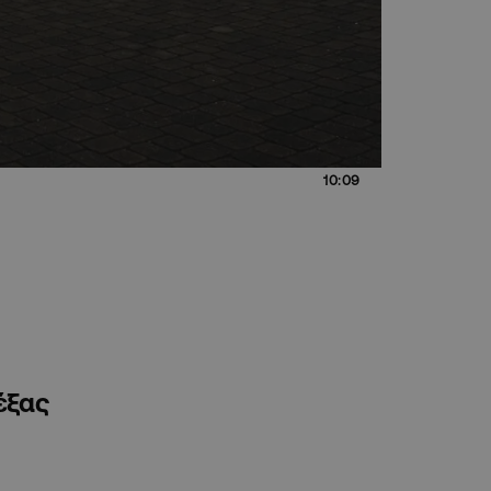
10:09
έξας