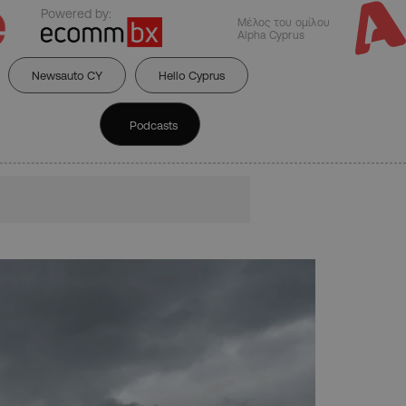
Powered by:
Μέλος του ομίλου
Alpha Cyprus
Newsauto CY
Hello Cyprus
Podcasts