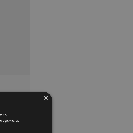
×
στών.
 σύμφωνα με