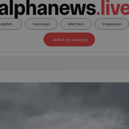
Διεθνή
Οικονομία
Αθλητικά
Ψυχαγωγία
ALPHA της Κυριακής