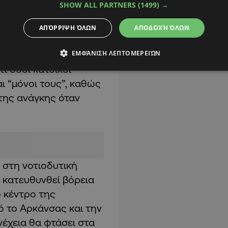
SHOW ALL PARTNERS
(1499) →
ων,
περιοχές της
ΑΠΌΡΡΙΨΗ ΌΛΩΝ
ΑΠΟΔΟΧΉ ΌΛΩΝ
ΕΜΦΆΝΙΣΗ ΛΕΠΤΟΜΕΡΕΙΏΝ
ι όσοι κάτοικοι
αι “μόνοι τους”, καθώς
της ανάγκης όταν
 στη νοτιοδυτική
α κατευθυνθεί βόρεια
ο κέντρο της
ό το Αρκάνσας και την
νέχεια θα φτάσει στα