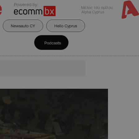
Powered by:
Μέλος του ομίλου
Alpha Cyprus
Newsauto CY
Hello Cyprus
Podcasts