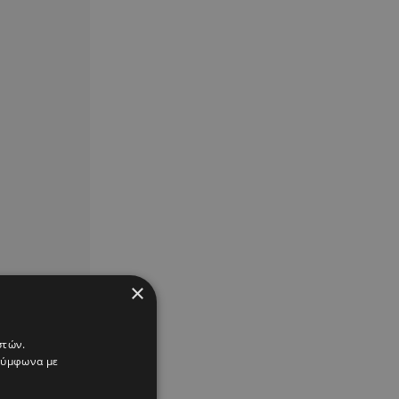
×
στών.
 σύμφωνα με