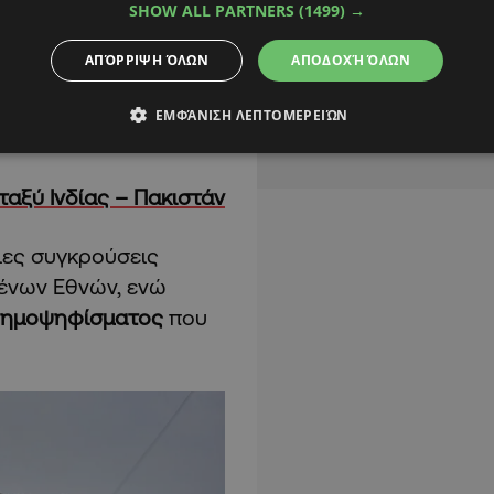
SHOW ALL PARTNERS
(1499) →
ΑΠΌΡΡΙΨΗ ΌΛΩΝ
ΑΠΟΔΟΧΉ ΌΛΩΝ
ασμίρ, καθώς ένα
ΕΜΦΆΝΙΣΗ ΛΕΠΤΟΜΕΡΕΙΏΝ
.
ταξύ Ινδίας – Πακιστάν
ιες συγκρούσεις
ένων Εθνών, ενώ
ημοψηφίσματος
που