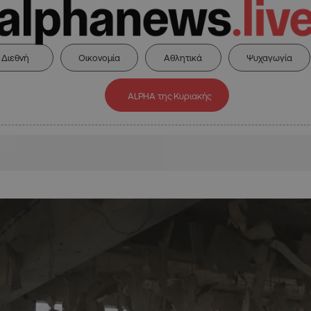
Διεθνή
Οικονομία
Αθλητικά
Ψυχαγωγία
ALPHA της Κυριακής