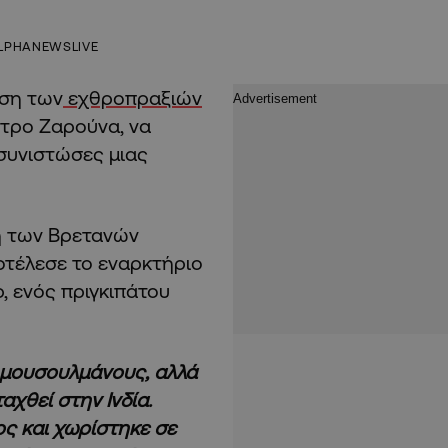
LPHANEWSLIVE
ωση των
εχθροπραξιών
Πέτρο Ζαρούνα, να
 συνιστώσες μιας
η των Βρετανών
οτέλεσε το εναρκτήριο
, ενός πριγκιπάτου
ό μουσουλμάνους, αλλά
αχθεί στην Ινδία.
ος και χωρίστηκε σε