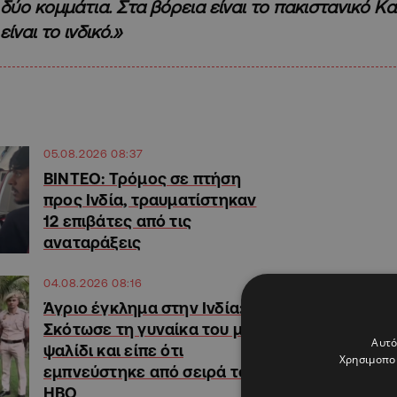
δύο κομμάτια. Στα βόρεια είναι το πακιστανικό Κα
είναι το ινδικό.»
05.08.2026 08:37
ΒΙΝΤΕΟ: Τρόμος σε πτήση
προς Ινδία, τραυματίστηκαν
12 επιβάτες από τις
αναταράξεις
04.08.2026 08:16
Άγριο έγκλημα στην Ινδία:
Σκότωσε τη γυναίκα του με
Αυτό
ψαλίδι και είπε ότι
Χρησιμοποι
εμπνεύστηκε από σειρά του
HBO