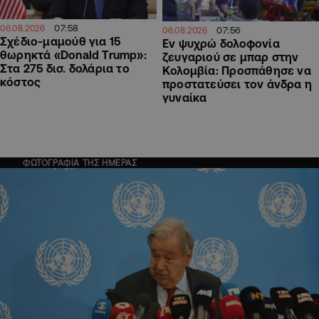
07:58
06.08.2026
07:56
06.08.2026
Σχέδιο-μαμούθ για 15
Εν ψυχρώ δολοφονία
θωρηκτά «Donald Trump»:
ζευγαριού σε μπαρ στην
Στα 275 δισ. δολάρια το
Κολομβία: Προσπάθησε να
κόστος
προστατεύσει τον άνδρα η
γυναίκα
ΦΩΤΟΓΡΑΦΙΑ ΤΗΣ ΗΜΕΡΑΣ