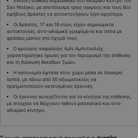
Ένοπλη επίθεση σημειώθηκε στο Ισλαμικό Κέντρο του
Σαν Ντιέγκο, με αποτέλεσμα τρεις νεκρούς και τους δύο
εφήβους δράστες να αυτοκτονήσουν λίγο αργότερα.
Οι δράστες, 17 και 18 ετών, είχαν σημειώματα
αυτοκτονίας, αντι-ισλαμικά γραφόμενα και όπλα με
φράσεις μίσους στο όχημά τους.
Ο φρουρός ασφαλείας Αμίν Αμπντουλάχ
χαρακτηρίστηκε ήρωας για τον περιορισμό της επίθεσης
και τη διάσωση δεκάδων ζωών.
Η αστυνομία έφτασε στον χώρο μέσα σε τέσσερα
λεπτά, με πάνω από 50 αξιωματικούς να
πραγματοποιούν εκτεταμένες έρευνες.
Οι έρευνες συνεχίζονται για τα κίνητρα της επίθεσης,
με στοιχεία να δείχνουν πιθανό ρατσιστικό και αντι-
ισλαμικό κίνητρο.
Σοκ και αποτροπιασμό προκαλεί η
ένοπλη