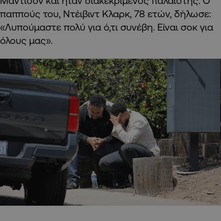
Μάντισον και ήταν διακεκριμένος παλαιστής. Ο
παππούς του, Ντέιβιντ Κλαρκ, 78 ετών, δήλωσε:
«Λυπούμαστε πολύ για ό,τι συνέβη. Είναι σοκ για
όλους μας».