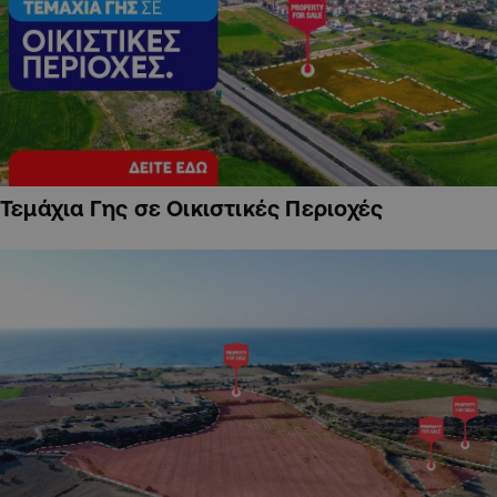
Τεμάχια Γης σε Οικιστικές Περιοχές