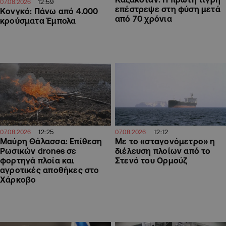
12:59
07.08.2026
επέστρεψε στη φύση μετά
Κονγκό: Πάνω από 4.000
από 70 χρόνια
κρούσματα Έμπολα
12:25
12:12
07.08.2026
07.08.2026
Μαύρη Θάλασσα: Επίθεση
Με το «σταγονόμετρο» η
Ρωσικών drones σε
διέλευση πλοίων από το
φορτηγά πλοία και
Στενό του Ορμούζ
αγροτικές αποθήκες στο
Χάρκοβο