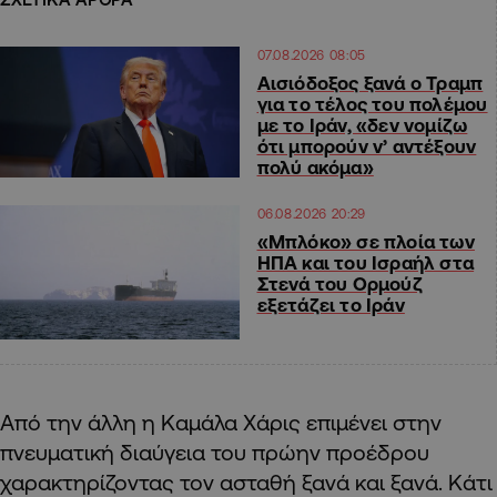
07.08.2026 08:05
Αισιόδοξος ξανά ο Τραμπ
για το τέλος του πολέμου
με το Ιράν, «δεν νομίζω
ότι μπορούν ν’ αντέξουν
πολύ ακόμα»
06.08.2026 20:29
«Μπλόκο» σε πλοία των
ΗΠΑ και του Ισραήλ στα
Στενά του Ορμούζ
εξετάζει το Ιράν
Από την άλλη η Καμάλα Χάρις επιμένει στην
πνευματική διαύγεια του πρώην προέδρου
χαρακτηρίζοντας τον ασταθή ξανά και ξανά. Κάτι