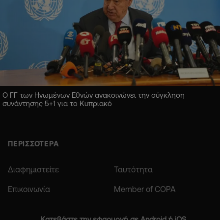
Ο ΓΓ των Ηνωμένων Εθνών ανακοινώνει την σύγκληση
συνάντησης 5+1 για το Κυπριακό
ΠΕΡΙΣΣΟΤΕΡΑ
Διαφημιστείτε
Ταυτότητα
Επικοινωνία
Member of COPA
Κατεβάστε την εφαρμογή σε Android ή iOS.