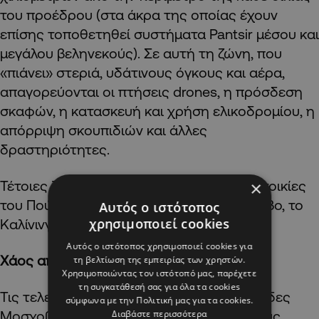
του προέδρου (στα άκρα της οποίας έχουν
επίσης τοποθετηθεί συστήματα Pantsir μέσου και
μεγάλου βεληνεκούς). Σε αυτή τη ζώνη, που
«πιάνει» στεριά, υδάτινους όγκους και αέρα,
απαγορεύονται οι πτήσεις drones, η πρόσδεση
σκαφών, η κατασκευή και χρήση ελικοδρομίου, η
απόρριψη σκουπιδιών και άλλες
δραστηριότητες.
×
Τέτοιες ζώνες έχουν δημιουργηθεί σε κατοικίες
του Πούτιν στο Βαλντάι, το Νόβο Ογκάριοβο, το
Αυτός ο ιστότοπος
χρησιμοποιεί cookies
Καλίνινγκραντ, το Σότσι και αλλού.
Αυτός ο ιστότοπος χρησιμοποιεί cookies για
Χάος από τα jammers
τη βελτίωση της εμπειρίας των χρηστών.
Χρησιμοποιώντας τον ιστότοπό μας, παρέχετε
τη συγκατάθεσή σας για όλα τα cookies
Τις τελευταίες ημέρες, εκατοντάδες χιλιάδες
σύμφωνα με την Πολιτική μας για τα cookies.
Διαβάστε περισσότερα
Μοσχοβίτες λαμβάνουν μηνύματα από τους