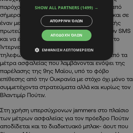
παρόχους στα κινητά τους τηλέφωνα ότι από
SHOW ALL PARTNERS
(1499) →
σήμερα και μέχρι το Σάββατο, στο κέντρο και σε
ΑΠΌΡΡΙΨΗ ΌΛΩΝ
έναν μεγάλο αριθμό προαστίων της ρωσικής
πρωτεύουσας, δεν θα μπορούν να στείλουν SMS
ΑΠΟΔΟΧΉ ΌΛΩΝ
και να έχουν απολύτως καμία πρόσβαση στο
Ίντερνετ. Η διακοπή του Ίντερνετ και των
ΕΜΦΆΝΙΣΗ ΛΕΠΤΟΜΕΡΕΙΏΝ
τηλεφωνικών υπηρεσιών είναι ένα μόνο από τα
μέτρα ασφαλείας που λαμβάνονται ενόψει της
παρέλασης της 9ης Μαϊου, υπό το φόβο
επίθεσης από την Ουκρανία με στόχο όχι μόνο τα
συμμετέχοντα στρατεύματα αλλά και κυρίως τον
Βλαντιμίρ Πούτιν.
Στη χρήση υπερσύχρονων jammers στο πλαίσιο
των μέτρων ασφαλείας για τον πρόεδρο Πούτιν
αποδίδεται και το διαδικτυακό μπλακ- άουτ που