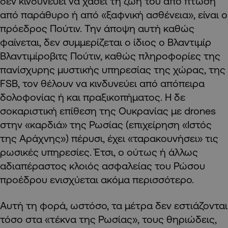
δεν κινδυνεύει να χάσει τη ζωή του από πτώση
από παράθυρο ή από «ξαφνική ασθένεια», είναι ο
πρόεδρος Πούτιν. Την άποψη αυτή καθώς
φαίνεται, δεν συμμερίζεται ο ίδιος ο Βλαντιμίρ
Βλαντιμίροβιτς Πούτιν, καθώς πληροφορίες της
πανίσχυρης μυστικής υπηρεσίας της χώρας, της
FSB, τον θέλουν να κινδυνεύει από απόπειρα
δολοφονίας ή και πραξικοπήματος. Η δε
σοκαριστική επίθεση της Ουκρανίας με drones
στην «καρδιά» της Ρωσίας (επιχείρηση «Ιστός
της Αράχνης») πέρυσι, έχει «ταρακουνήσει» τις
ρωσικές υπηρεσίες. Έτσι, ο ούτως ή άλλως
αδιαπέραστος κλοιός ασφαλείας του Ρώσου
προέδρου ενισχύεται ακόμα περισσότερο.
Αυτή τη φορά, ωστόσο, τα μέτρα δεν εστιάζονται
τόσο στα «τέκνα της Ρωσίας», τους θηριώδεις,