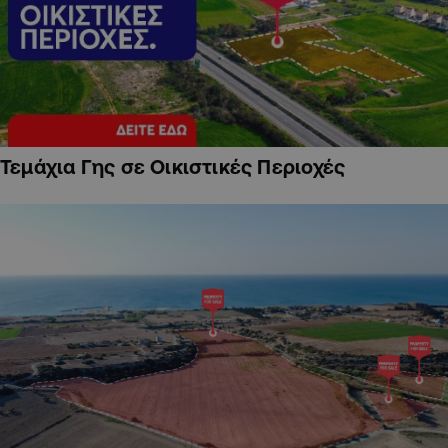
Τεμάχια Γης σε Οικιστικές Περιοχές