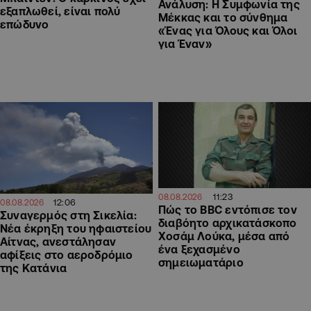
Ανάλυση: Η Συμφωνία της
εξαπλωθεί, είναι πολύ
Μέκκας και το σύνθημα
επώδυνο
«Ένας για Όλους και Όλοι
για Έναν»
11:23
08.08.2026
12:06
08.08.2026
Πώς το BBC εντόπισε τον
Συναγερμός στη Σικελία:
διαβόητο αρχικατάσκοπο
Νέα έκρηξη του ηφαιστείου
Χοσάμ Λούκα, μέσα από
Αίτνας, ανεστάλησαν
ένα ξεχασμένο
αφίξεις στο αεροδρόμιο
σημειωματάριο
της Κατάνια