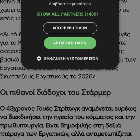
κοινό σε όλο το Ηνωμένο Βασίλειο έχει πλέον
Διαβάστε περισσότερα
χάσει ανεπανόρθωτα την εμπιστοσύνη του σε
SHOW ALL PARTNERS
(1499) →
εσάς ως πρωθυπουργό» επεσήμανε.
ΑΠΌΡΡΙΨΗ ΌΛΩΝ
«Αυτό ήταν εμφανές στις πρόσφατες εκλογές
για το Κοινοβούλιο της Σκωτίας, όπου όποτε
ΑΠΟΔΟΧΉ ΌΛΩΝ
αναφέρθηκε το όνομά σας, προβλήθηκε ως
βασικός λόγος για τον οποίο οι ψηφοφόροι των
ΕΜΦΆΝΙΣΗ ΛΕΠΤΟΜΕΡΕΙΏΝ
Εργατικών του 2024 δεν θα ψήφιζαν τους
Σκωτσέζους Εργατικούς το 2026».
Οι πιθανοί διάδοχοι του Στάρμερ
Ο 43χρονος Γουές Στρίτινγκ αναμένεται ευρέως
να διεκδικήσει την ηγεσία του κόμματος και την
πρωθυπουργία. Είναι δημοφιλής στη δεξιά
πτέρυγα των Εργατικών, αλλά αντιμετωπίζεται