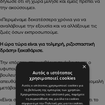
δήλωσε ότι «η χώρα μίλησε και εμείς πρέπει να
την ακούσουμε».
«Περιμέναμε δεκατέσσερα χρόνια για να
αναλάβουμε την εξουσία και να αλλάξουμε τις
ζωές όσων εκπροσωπούμε.
Η ώρα τώρα είναι για τολμηρή, ριζοσπαστική
δράση» ξεκαθάρισε.
Την «πόρτα» στην κυβέρνηση έκλεισε και ο
×
υφυπουργός υγείας, Ζουμπίρ Άχμεντ και
Αυτός ο ιστότοπος
βουλευτής της Νοτιοδυτικής Γλασκώβης,
χρησιμοποιεί cookies
απευθύνοντας και αυτός έκκληση για μια «ομαλή
Αυτός ο ιστότοπος χρησιμοποιεί cookies για
μετάβαση».
τη βελτίωση της εμπειρίας των χρηστών.
Χρησιμοποιώντας τον ιστότοπό μας, παρέχετε
«Είναι σαφές από τις τελευταίες ημέρες ότι το
τη συγκατάθεσή σας για όλα τα cookies
σύμφωνα με την Πολιτική μας για τα cookies.