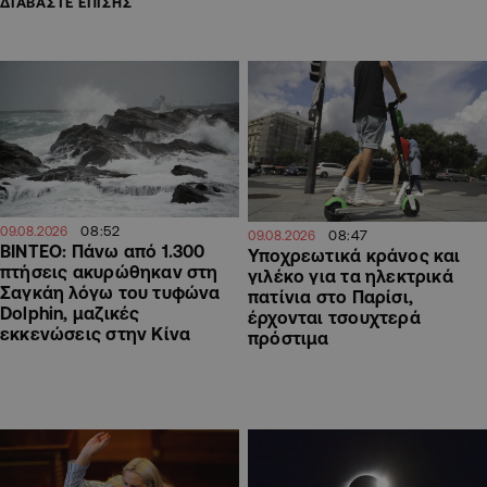
ΔΙΑΒΑΣΤΕ ΕΠΙΣΗΣ
08:52
09.08.2026
08:47
09.08.2026
ΒΙΝΤΕΟ: Πάνω από 1.300
Υποχρεωτικά κράνος και
πτήσεις ακυρώθηκαν στη
γιλέκο για τα ηλεκτρικά
Σαγκάη λόγω του τυφώνα
πατίνια στο Παρίσι,
Dolphin, μαζικές
έρχονται τσουχτερά
εκκενώσεις στην Κίνα
πρόστιμα