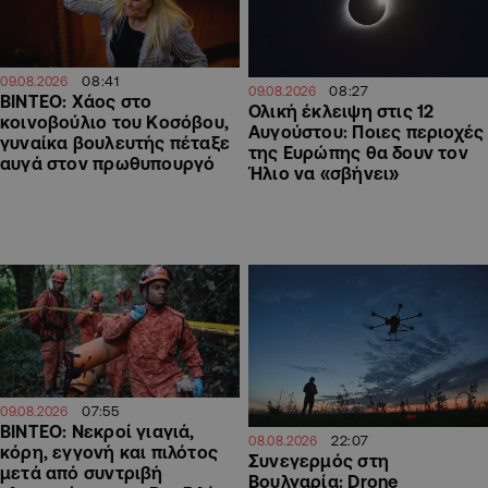
08:41
09.08.2026
08:27
09.08.2026
ΒΙΝΤΕΟ: Χάος στο
Ολική έκλειψη στις 12
κοινοβούλιο του Κοσόβου,
Αυγούστου: Ποιες περιοχές
γυναίκα βουλευτής πέταξε
της Ευρώπης θα δουν τον
αυγά στον πρωθυπουργό
Ήλιο να «σβήνει»
07:55
09.08.2026
ΒΙΝΤΕΟ: Νεκροί γιαγιά,
22:07
08.08.2026
κόρη, εγγονή και πιλότος
Συνεγερμός στη
μετά από συντριβή
Βουλγαρία: Drone