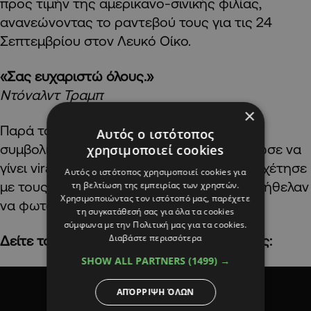
προς τιμήν της αμερικανο-σινικής φιλίας,
ανανεώνοντας το ραντεβού τους για τις 24
Σεπτεμβρίου στον Λευκό Οίκο.
«Σας ευχαριστώ όλους.»
Ντόναλντ Τραμπ
×
Παρά το πλουσιοπάροχο και γεμάτο
Αυτός ο ιστότοπος
συμβολισμούς δείπνο, αυτός που κατόρθωσε να
χρησιμοποιεί cookies
γίνει viral ήταν ο Έλον Μασκ, που δυσανασχέτησε
Αυτός ο ιστότοπος χρησιμοποιεί cookies για
με τους Κινέζους συνδαιτυμόνες του, που ήθελαν
τη βελτίωση της εμπειρίας των χρηστών.
Χρησιμοποιώντας τον ιστότοπό μας, παρέχετε
να φωτογραφηθούν μαζί του.
τη συγκατάθεσή σας για όλα τα cookies
σύμφωνα με την Πολιτική μας για τα cookies.
Διαβάστε περισσότερα
Δείτε το ρεπορτάζ του Γιάννη Ξενοφώντος:
SHOW ALL PARTNERS
(1499) →
ΑΠΌΡΡΙΨΗ ΌΛΩΝ