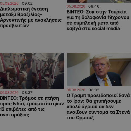
09:02
05.08.2026
08:46
05.08.2026
Διπλωματική ένταση
ΒΙΝΤΕΟ: Σοκ στην Τουρκία
μεταξύ Βραζιλίας-
για τη δολοφονία 19χρονου
Αργεντινής με ανακλήσεις
σε συμπλοκή μετά από
πρεσβευτών
καβγά στα social media
08:32
05.08.2026
08:37
05.08.2026
O Τραμπ προειδοποιεί ξανά
ΒΙΝΤΕΟ: Τρόμος σε πτήση
το Ιράν: Θα χτυπήσουμε
προς Ινδία, τραυματίστηκαν
«πολύ άγρια» αν δεν
12 επιβάτες από τις
ανοίξουν σύντομα τα Στενά
αναταράξεις
του Ορμούζ