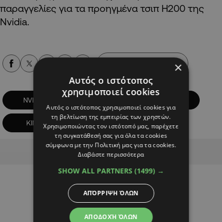
παραγγελίες για τα προηγμένα τσιπ H200 της
Nvidia.
×
Alpha Podcasts
Αυτός ο ιστότοπος
χρησιμοποιεί cookies
NVIDIA
ΔΙΕΘΝΗ
ΗΠΑ
Αυτός ο ιστότοπος χρησιμοποιεί cookies για
τη βελτίωση της εμπειρίας των χρηστών.
ΚΙΝΑ
Χρησιμοποιώντας τον ιστότοπό μας, παρέχετε
τη συγκατάθεσή σας για όλα τα cookies
σύμφωνα με την Πολιτική μας για τα cookies.
Advertisement
Διαβάστε περισσότερα
SHOW ALL PARTNERS
(1499) →
ΑΠΌΡΡΙΨΗ ΌΛΩΝ
ΑΠΟΔΟΧΉ ΌΛΩΝ