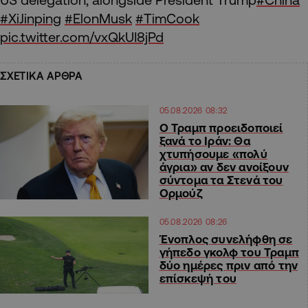
#XiJinping
#ElonMusk
#TimCook
pic.twitter.com/vxQkUI8jPd
ΣΧΕΤΙΚΑ ΑΡΘΡΑ
05.08.2026 08:32
O Τραμπ προειδοποιεί
ξανά το Ιράν: Θα
χτυπήσουμε «πολύ
άγρια» αν δεν ανοίξουν
σύντομα τα Στενά του
Ορμούζ
05.08.2026 08:26
Ένοπλος συνελήφθη σε
γήπεδο γκολφ του Τραμπ
δύο ημέρες πριν από την
επίσκεψή του