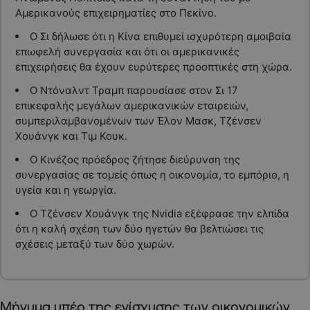
Αμερικανούς επιχειρηματίες στο Πεκίνο.
Ο Σι δήλωσε ότι η Κίνα επιθυμεί ισχυρότερη αμοιβαία
επωφελή συνεργασία και ότι οι αμερικανικές
επιχειρήσεις θα έχουν ευρύτερες προοπτικές στη χώρα.
Ο Ντόναλντ Τραμπ παρουσίασε στον Σι 17
επικεφαλής μεγάλων αμερικανικών εταιρειών,
συμπεριλαμβανομένων των Έλον Μασκ, Τζένσεν
Χουάνγκ και Τιμ Κουκ.
Ο Κινέζος πρόεδρος ζήτησε διεύρυνση της
συνεργασίας σε τομείς όπως η οικονομία, το εμπόριο, η
υγεία και η γεωργία.
Ο Τζένσεν Χουάνγκ της Nvidia εξέφρασε την ελπίδα
ότι η καλή σχέση των δύο ηγετών θα βελτιώσει τις
σχέσεις μεταξύ των δύο χωρών.
Μήνυμα υπέρ της ενίσχυσης των οικονομικών