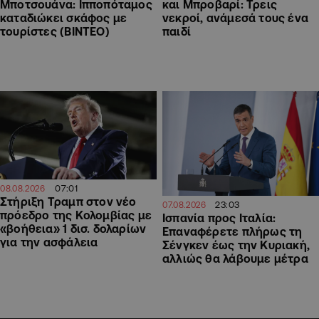
Μποτσουάνα: Ιπποπόταμος
και Μπροβαρί: Τρεις
καταδιώκει σκάφος με
νεκροί, ανάμεσά τους ένα
τουρίστες (ΒΙΝΤΕΟ)
παιδί
07:01
08.08.2026
Στήριξη Τραμπ στον νέο
23:03
07.08.2026
πρόεδρο της Κολομβίας με
Ισπανία προς Ιταλία:
«βοήθεια» 1 δισ. δολαρίων
Επαναφέρετε πλήρως τη
για την ασφάλεια
Σένγκεν έως την Κυριακή,
αλλιώς θα λάβουμε μέτρα