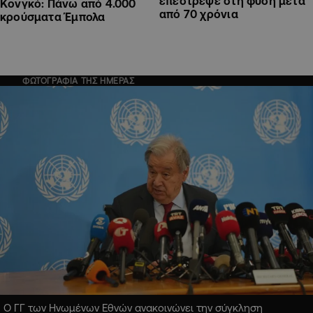
επέστρεψε στη φύση μετά
Κονγκό: Πάνω από 4.000
από 70 χρόνια
κρούσματα Έμπολα
ΦΩΤΟΓΡΑΦΙΑ ΤΗΣ ΗΜΕΡΑΣ
Ο ΓΓ των Ηνωμένων Εθνών ανακοινώνει την σύγκληση