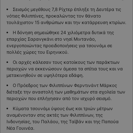
Σεισμός μεγέθους 7,8 Ρίχτερ έπληξε τη Δευτέρα τις
νότιες Φιλιππίνες, προκαλώντας τον θάνατο
τουλάχιστον 15 ανθρώπων και την κατάρρευση κτιρίων.
Η δόνηση σημειώθηκε 24 χιλιόμετρα δυτικά της
επαρχίας Σαρανγκάνι στο νησί Μιντανάο,
ενεργοποιώντας προειδοποιήσεις για τσουνάμι σε
πολλές χώρες του Ειρηνικού.
Οι αρχές κάλεσαν τους κατοίκους των παράκτιων
περιοχών να εκκενώσουν άμεσα τα σπίτια τους και να
μετακινηθούν σε υψηλότερα εδάφη.
Ο Πρόεδρος των Φιλιππίνων Φερντινάντ Μάρκος
διέταξε την αναστολή των μαθημάτων στα σχολεία των
περιοχών που επλήγησαν από τον ισχυρό σεισμό.
Κύματα τσουνάμι ύψους έως και τριών μέτρων
αναμένονταν στις ακτές των Φιλιππίνων, της
Ινδονησίας, του Παλάου, της Ταϊβάν και της Παπούα
Νέα Γουινέα.