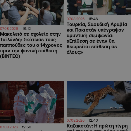
15:46
07.08.2026
Τουρκία, Σαουδική Αραβία
16:12
07.08.2026
και Πακιστάν υπέγραψαν
Μακελειό σε σχολείο στην
αμυντική συμφωνία:
Ταϊλάνδη: Σκότωσε τους
«Επίθεση σε έναν θα
παππούδες του ο 14χρονος
θεωρείται επίθεση σε
πριν την φονική επίθεση
όλους»
(ΒΙΝΤΕΟ)
12:40
07.08.2026
Καζακστάν: Η πρώτη τίγρη
12:59
07.08.2026