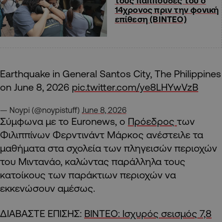
τους παππούδες του ο
14χρονος πριν την φονική
επίθεση (ΒΙΝΤΕΟ)
Earthquake in General Santos City, The Philippines
on June 8, 2026
pic.twitter.com/ye8LHYwVzB
— Noypi (@noypistuff)
June 8, 2026
Σύμφωνα με το Euronews, ο
Πρόεδρος
των
Φιλιππίνων Φερντινάντ Μάρκος ανέστειλε τα
μαθήματα στα σχολεία των πληγεισών περιοχών
του Μιντανάο, καλώντας παράλληλα τους
κατοίκους των παράκτιων περιοχών να
εκκενώσουν αμέσως.
ΔΙΑΒΑΣΤΕ ΕΠΙΣΗΣ:
ΒΙΝΤΕΟ: Ισχυρός σεισμός 7,8