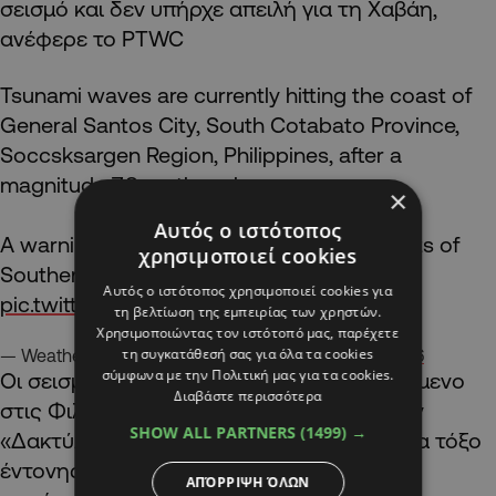
σεισμό και δεν υπήρχε απειλή για τη Χαβάη,
ανέφερε το PTWC
Tsunami waves are currently hitting the coast of
General Santos City, South Cotabato Province,
Soccsksargen Region, Philippines, after a
magnitude 7.8 earthquake.
×
Αυτός ο ιστότοπος
A warning has already been issued for parts of
χρησιμοποιεί cookies
Southern Mindanao, including Sarangani
Αυτός ο ιστότοπος χρησιμοποιεί cookies για
pic.twitter.com/d73UjOlUfS
τη βελτίωση της εμπειρίας των χρηστών.
Χρησιμοποιώντας τον ιστότοπό μας, παρέχετε
τη συγκατάθεσή σας για όλα τα cookies
— Weather Monitor (@WeatherMonitors)
June 8, 2026
σύμφωνα με την Πολιτική μας για τα cookies.
Οι σεισμοί είναι σχεδόν καθημερινό φαινόμενο
Διαβάστε περισσότερα
στις Φιλιππίνες, οι οποίες βρίσκονται στον
SHOW ALL PARTNERS
(1499) →
«Δακτύλιο της Φωτιάς» του Ειρηνικού, ένα τόξο
έντονης σεισμικής δραστηριότητας που
ΑΠΌΡΡΙΨΗ ΌΛΩΝ