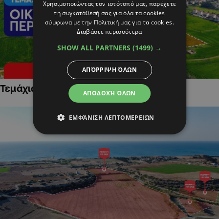
Χρησιμοποιώντας τον ιστότοπό μας, παρέχετε
τη συγκατάθεσή σας για όλα τα cookies
σύμφωνα με την Πολιτική μας για τα cookies.
Διαβάστε περισσότερα
SHOW ALL PARTNERS
(1499) →
ΑΠΌΡΡΙΨΗ ΌΛΩΝ
Τεμάχια Γης σε Οικιστικές Περιοχές
ΑΠΟΔΟΧΉ ΌΛΩΝ
ΕΜΦΆΝΙΣΗ ΛΕΠΤΟΜΕΡΕΙΏΝ