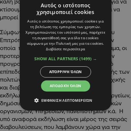
καλή βάση, ένα θετικό σημείο εκκίνησης «για να
Αυτός ο ιστότοπος
κτίσουμε όλοι μαζί μια στρατηγική η οποία να
χρησιμοποιεί cookies
μπορεί να υλοποιηθεί».
Αυτός ο ιστότοπος χρησιμοποιεί cookies για
τη βελτίωση της εμπειρίας των χρηστών.
Σύμφωνα με ανακοίνωση του Γραφείου του
Χρησιμοποιώντας τον ιστότοπό μας, παρέχετε
τη συγκατάθεσή σας για όλα τα cookies
Επιτρόπου του Πολίτη, στην εκδήλωση, την
σύμφωνα με την Πολιτική μας για τα cookies.
οποία παρουσιάστηκαν το πλαίσιο, το όραμα, οι
Διαβάστε περισσότερα
προτεραιότητες και οι ενέργειες που έχουν
SHOW ALL PARTNERS
(1499) →
προγραμματιστεί, σε ευρωπαϊκό και εθνικό
επίπεδο, για την προώθηση της συμμετοχής των
ΑΠΌΡΡΙΨΗ ΌΛΩΝ
πολιτών και για την ενίσχυση της συμμετοχικής
ΑΠΟΔΟΧΉ ΌΛΩΝ
και διαβουλευτικής δημοκρατίας. Στην
εκδήλωση συμμετείχαν εκπρόσωποι Υπουργείων,
ΕΜΦΆΝΙΣΗ ΛΕΠΤΟΜΕΡΕΙΏΝ
δημόσιων και ιδιωτικών φορέων, ημικρατικών
οργανισμών, Υπηρεσιών, πανεπιστημίων κ.ά. Η
υπό αναφορά εκδήλωση είναι μέρος της σειράς
διαβουλεύσεων, που λαμβάνουν χώρα για την