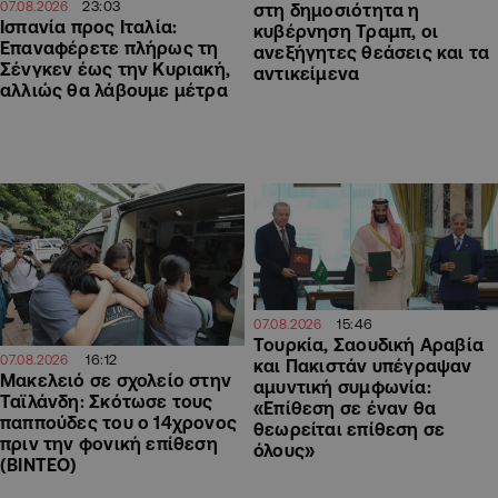
23:03
07.08.2026
στη δημοσιότητα η
Ισπανία προς Ιταλία:
κυβέρνηση Τραμπ, οι
Επαναφέρετε πλήρως τη
ανεξήγητες θεάσεις και τα
Σένγκεν έως την Κυριακή,
αντικείμενα
αλλιώς θα λάβουμε μέτρα
15:46
07.08.2026
Τουρκία, Σαουδική Αραβία
16:12
07.08.2026
και Πακιστάν υπέγραψαν
Μακελειό σε σχολείο στην
αμυντική συμφωνία:
Ταϊλάνδη: Σκότωσε τους
«Επίθεση σε έναν θα
παππούδες του ο 14χρονος
θεωρείται επίθεση σε
πριν την φονική επίθεση
όλους»
(ΒΙΝΤΕΟ)