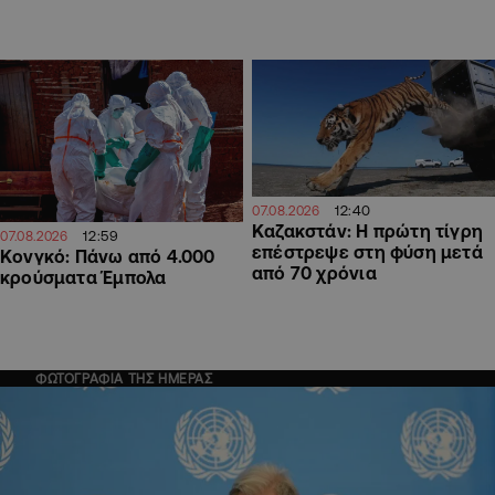
12:40
07.08.2026
Καζακστάν: Η πρώτη τίγρη
12:59
07.08.2026
επέστρεψε στη φύση μετά
Κονγκό: Πάνω από 4.000
από 70 χρόνια
κρούσματα Έμπολα
ΦΩΤΟΓΡΑΦΙΑ ΤΗΣ ΗΜΕΡΑΣ