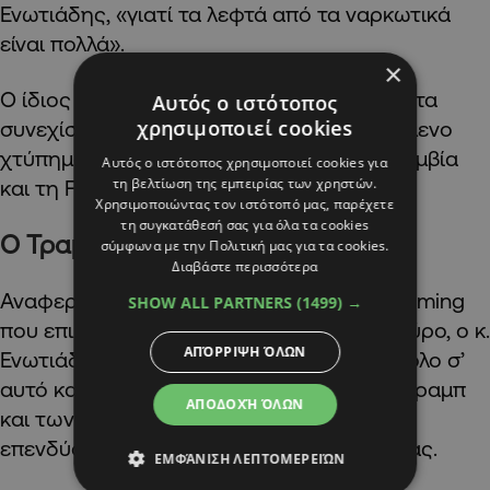
Ενωτιάδης, «γιατί τα λεφτά από τα ναρκωτικά
είναι πολλά».
×
Ο ίδιος πάντως, εκτιμά πως αν τα πράγματα
Αυτός ο ιστότοπος
χρησιμοποιεί cookies
συνεχίσουν κατ’ αυτόν τον τρόπο, το επόμενο
χτύπημα της Αμερικής θα είναι στην Κολομβία
Αυτός ο ιστότοπος χρησιμοποιεί cookies για
τη βελτίωση της εμπειρίας των χρηστών.
και τη FARC.
Χρησιμοποιώντας τον ιστότοπό μας, παρέχετε
τη συγκατάθεσή σας για όλα τα cookies
Ο Τραμπ
σύμφωνα με την Πολιτική μας για τα cookies.
Διαβάστε περισσότερα
Αναφερόμενος περαιτέρω στο θέμα του timing
SHOW ALL PARTNERS
(1499) →
που επιλέχθηκε για την επιχείρηση Μαδούρο, ο κ.
ΑΠΌΡΡΙΨΗ ΌΛΩΝ
Ενωτιάδης είπε πως σαφέστατα έπαιξε ρόλο σ’
αυτό και η ιδιοσυγκρασία του Προέδρου Τραμπ
ΑΠΟΔΟΧΉ ΌΛΩΝ
και των βλέψεων του για αμερικανικές
επενδύσεις στα πετρέλαια της Βενεζουέλας.
ΕΜΦΆΝΙΣΗ ΛΕΠΤΟΜΕΡΕΙΏΝ