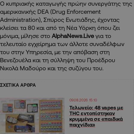
Ο κυπριακής καταγωγής πρώην συνεργάτης της
αμερικανικής DEA (Drug Enforcement
Administration), Σπύρος Ενωτιάδης, έχοντας
κλείσει τα 80 και από τη Νέα Υόρκη όπου ζει
μόνιμα, μίλησε στο
AlphaNews.Live
για το
τελευταίο εγχείρημα των άλλοτε συναδέλφων
του στην Υπηρεσία, με την απόβαση στη
Βενεζουέλα και τη σύλληψη του Προέδρου
Νικολά Μαδούρο και της συζύγου του.
ΣΧΕΤΙΚΑ ΑΡΘΡΑ
09.08.2026 15:10
Τελωνείο: 48 vapes με
THC εντοπίστηκαν
κρυμμένα σε «παιδικά
παιχνίδια»