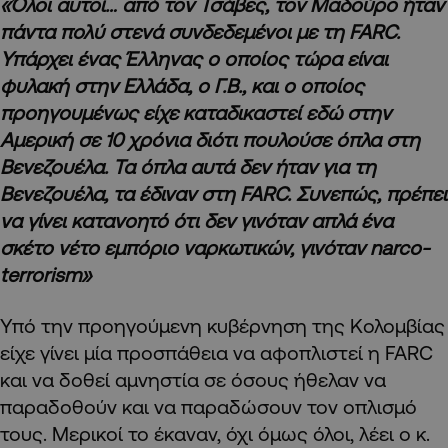
«Όλοι αυτοί… από τον Τσάβες, τον Μαδούρο ήταν
πάντα πολύ στενά συνδεδεμένοι με τη
FARC.
Υπάρχει ένας Έλληνας ο οποίος τώρα είναι
φυλακή στην Ελλάδα, ο Γ.Β., και ο οποίος
προηγουμένως είχε καταδικαστεί εδώ στην
Αμερική σε 10 χρόνια διότι πουλούσε όπλα στη
Βενεζουέλα. Τα όπλα αυτά δεν ήταν για τη
Βενεζουέλα, τα έδιναν στη
FARC. Συνεπώς, πρέπει
να γίνει κατανοητό ότι δεν γινόταν απλά ένα
σκέτο νέτο εμπόριο ναρκωτικών, γινόταν
narco-
terrorism»
Υπό την προηγούμενη κυβέρνηση της Κολομβίας
είχε γίνει μία προσπάθεια να αφοπλιστεί η FARC
και να δοθεί αμνηστία σε όσους ήθελαν να
παραδοθούν και να παραδώσουν τον οπλισμό
τους. Μερικοί το έκαναν, όχι όμως όλοι, λέει ο κ.