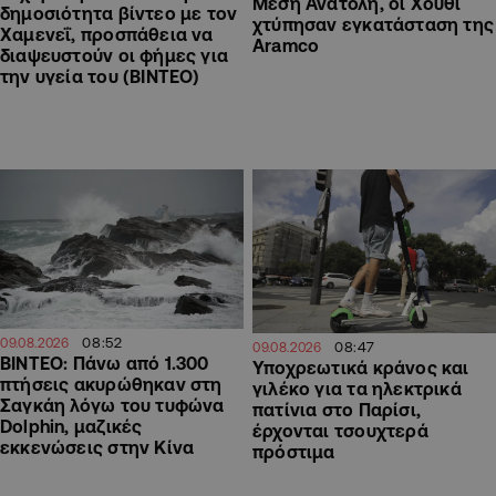
Μέση Ανατολή, οι Χούθι
δημοσιότητα βίντεο με τον
χτύπησαν εγκατάσταση της
Χαμενεΐ, προσπάθεια να
Aramco
διαψευστούν οι φήμες για
την υγεία του (ΒΙΝΤΕΟ)
08:52
09.08.2026
08:47
09.08.2026
ΒΙΝΤΕΟ: Πάνω από 1.300
Υποχρεωτικά κράνος και
πτήσεις ακυρώθηκαν στη
γιλέκο για τα ηλεκτρικά
Σαγκάη λόγω του τυφώνα
πατίνια στο Παρίσι,
Dolphin, μαζικές
έρχονται τσουχτερά
εκκενώσεις στην Κίνα
πρόστιμα