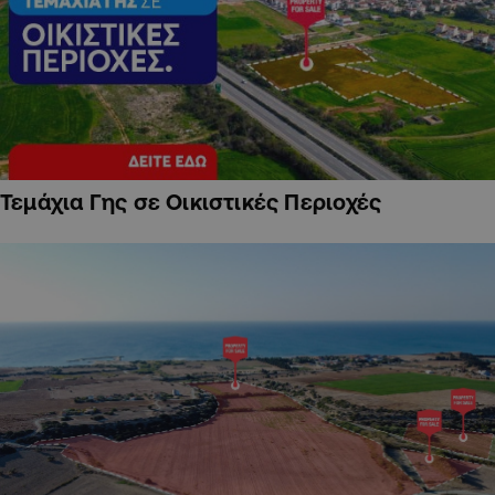
Τεμάχια Γης σε Οικιστικές Περιοχές