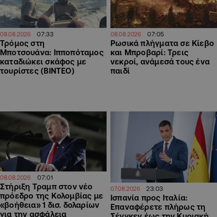
07:33
07:05
08.08.2026
08.08.2026
Τρόμος στη
Ρωσικά πλήγματα σε Κίεβο
Μποτσουάνα: Ιπποπόταμος
και Μπροβαρί: Τρεις
καταδιώκει σκάφος με
νεκροί, ανάμεσά τους ένα
τουρίστες (ΒΙΝΤΕΟ)
παιδί
07:01
08.08.2026
Στήριξη Τραμπ στον νέο
23:03
07.08.2026
πρόεδρο της Κολομβίας με
Ισπανία προς Ιταλία:
«βοήθεια» 1 δισ. δολαρίων
Επαναφέρετε πλήρως τη
για την ασφάλεια
Σένγκεν έως την Κυριακή,