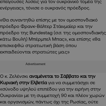
επείγουσες λύσεις για τον ουκρανικό τομέα της
ενέργειας», τόνισε ο ουκρανός πρόεδρος.
«Θα συναντηθώ επίσης με τον ομοσπονδιακό
πρόεδρο Φρανκ-Βάλτερ Στάινμαϊερ και την
πρόεδρο της Bundestag (σ.σ. της ομοσπονδιακής
κάτω Βουλή) Μπέρμπελ Μπας», και επίσης «θα
επισκεφθώ στρατιωτική βάση όπου
εκπαιδεύονται στρατιώτες μα.ς»
Advertisement
Ο κ. Ζελένσκι
αναμένεται το Σάββατο και την
Κυριακή στην Ελβετία
για να συμμετάσχει σε
«σύνοδο υψηλού επιπέδου για την ειρήνη στην
Ουκρανία» με τη συμμετοχή 90 και πλέον χωρών
και οργανισμών, πάντως όχι της Ρωσίας, ούτε