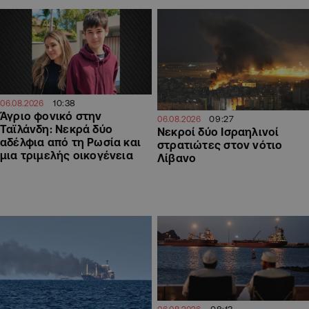
10:38
06.08.2026
Άγριο φονικό στην
09:27
06.08.2026
Ταϊλάνδη: Νεκρά δύο
Νεκροί δύο Ισραηλινοί
αδέλφια από τη Ρωσία και
στρατιώτες στον νότιο
μια τριμελής οικογένεια
Λίβανο