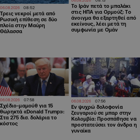
08:13
06.08.2026
Το Ιράν πετά το μπαλάκι
08:52
06.08.2026
στις ΗΠΑ για Ορμούζ: Το
Τρεις νεκροί μετά από
άνοιγμα θα εξαρτηθεί από
Ρωσική επίθεση σε δύο
εκείνους, λέει μετά τη
πλοία στην Μαύρη
συμφωνία με Ομάν
Θάλασσα
07:58
06.08.2026
07:56
06.08.2026
Σχέδιο-μαμούθ για 15
Εν ψυχρώ δολοφονία
θωρηκτά «Donald Trump»:
ζευγαριού σε μπαρ στην
Στα 275 δισ. δολάρια το
Κολομβία: Προσπάθησε να
κόστος
προστατεύσει τον άνδρα η
γυναίκα