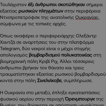
Τουλάχιστον
έξι άνθρωποι σκοτώθηκαν
σήμερα
εξαιτίας
ρωσικών πληγμάτων
στην περιφέρεια
Ντνιπροπετρόφσκ της ανατολικής
Ουκρανίας
,
σύμφωνα με τις τοπικές αρχές.
Όπως αναφέρει ο περιφερειάρχης Ολεξάντρ
Χαντζά σε αναρτήσεις του στην πλατφόρμα
Telegram, δύο νεκροί είναι ο μέχρι στιγμής
απολογισμός
βομβαρδισμού πολυκατοικίας
στη
βιομηχανική πόλη Κριβί Ριχ. Άλλοι τέσσερεις
άνθρωποι βρήκαν τον θάνατο και τρεις
τραυματίστηκαν εξαιτίας ρωσικού βομβαρδισμού
κοντά στην πόλη
Σινελνίκοβε
, συμπλήρωσε.
Η Ουκρανία στο μεταξύ, έπληξε εγκαταστάσεις
φυσικού αερίου στην περιοχή
Όρενμπουργκ
της
Ρωσίας
, που βρίσκεται σε απόσταση μεγαλύτερη