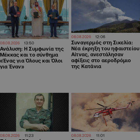
12:06
08.08.2026
Συναγερμός στη Σικελία:
13:50
08.08.2026
Νέα έκρηξη του ηφαιστείου
Ανάλυση: Η Συμφωνία της
Αίτνας, ανεστάλησαν
Μέκκας και το σύνθημα
αφίξεις στο αεροδρόμιο
«Ένας για Όλους και Όλοι
της Κατάνια
για Έναν»
11:23
11:01
08.08.2026
08.08.2026