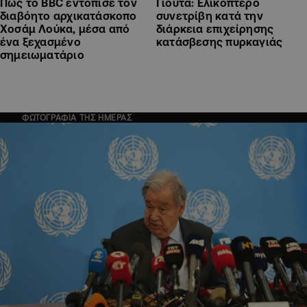
Πώς το BBC εντόπισε τον
Γιούτα: Ελικόπτερο
διαβόητο αρχικατάσκοπο
συνετρίβη κατά την
Χοσάμ Λούκα, μέσα από
διάρκεια επιχείρησης
ένα ξεχασμένο
κατάσβεσης πυρκαγιάς
σημειωματάριο
ΦΩΤΟΓΡΑΦΙΑ ΤΗΣ ΗΜΕΡΑΣ