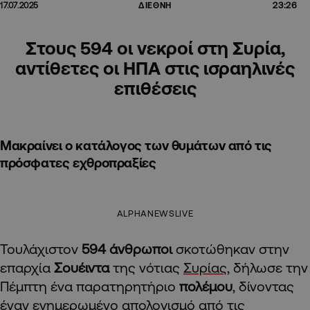
23:26
17.07.2025
ΔΙΕΘΝΗ
Στους 594 οι νεκροί στη Συρία,
αντίθετες οι ΗΠΑ στις ισραηλινές
επιθέσεις
Μακραίνει ο κατάλογος των θυμάτων από τις
πρόσφατες εχθροπραξίες
ALPHANEWSLIVE
Τουλάχιστον
594 άνθρωποι
σκοτώθηκαν στην
επαρχία
Σουέιντα
της νότιας
Συρίας
, δήλωσε την
Πέμπτη ένα παρατηρητήριο
πολέμου
, δίνοντας
έναν ενημερωμένο απολογισμό από τις