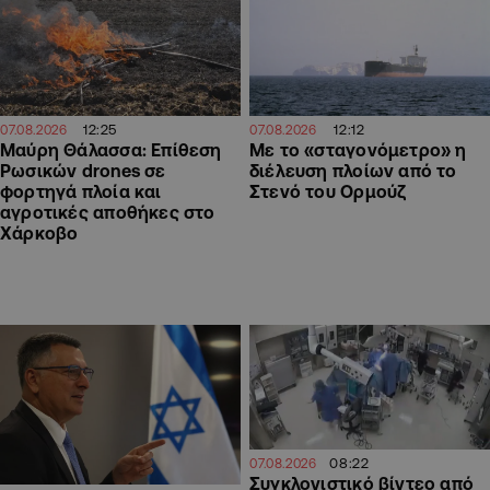
12:25
12:12
07.08.2026
07.08.2026
Μαύρη Θάλασσα: Επίθεση
Με το «σταγονόμετρο» η
Ρωσικών drones σε
διέλευση πλοίων από το
φορτηγά πλοία και
Στενό του Ορμούζ
αγροτικές αποθήκες στο
Χάρκοβο
08:22
07.08.2026
Συγκλονιστικό βίντεο από