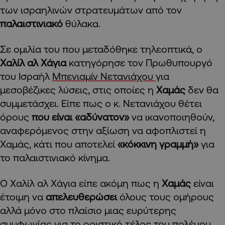
των ισραηλινών στρατευμάτων από τον
παλαιστινιακό
θύλακα.
Σε ομιλία του που μεταδόθηκε τηλεοπτικά, ο
Χαλίλ αλ Χάγια
κατηγόρησε τον Πρωθυπουργό
του Ισραήλ
Μπενιαμίν Νετανιάχου
για
μεσοβέζικες λύσεις, στις οποίες η
Χαμάς
δεν θα
συμμετάσχει. Eίπε πως ο κ. Νετανιάχου θέτει
όρους
που είναι «αδύνατον»
να ικανοποιηθούν,
αναφερόμενος στην αξίωση να αφοπλιστεί η
Χαμάς, κάτι που αποτελεί
«κόκκινη γραμμή»
για
το παλαιστινιακό κίνημα.
Ο Χαλίλ αλ Χάγια είπε ακόμη πως η
Χαμάς
είναι
έτοιμη να
απελευθερώσει
όλους τους ομήρους
αλλά μόνο στο πλαίσιο μιας ευρύτερης
συμφωνίας για το οριστικό τέλος του πολέμου