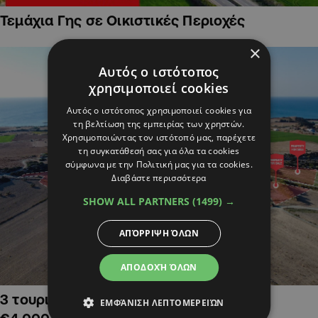
Τεμάχια Γης σε Οικιστικές Περιοχές
×
Αυτός ο ιστότοπος
χρησιμοποιεί cookies
Αυτός ο ιστότοπος χρησιμοποιεί cookies για
τη βελτίωση της εμπειρίας των χρηστών.
Χρησιμοποιώντας τον ιστότοπό μας, παρέχετε
τη συγκατάθεσή σας για όλα τα cookies
σύμφωνα με την Πολιτική μας για τα cookies.
Διαβάστε περισσότερα
SHOW ALL PARTNERS
(1499) →
ΑΠΌΡΡΙΨΗ ΌΛΩΝ
ΑΠΟΔΟΧΉ ΌΛΩΝ
3 τουριστικά χωράφια στην Αλαμινό,
ΕΜΦΆΝΙΣΗ ΛΕΠΤΟΜΕΡΕΙΏΝ