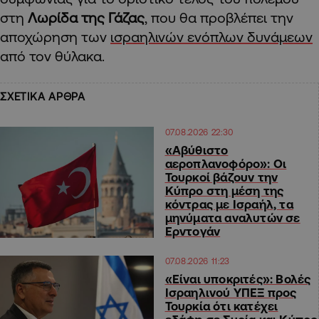
στη
Λωρίδα της Γάζας
, που θα προβλέπει την
αποχώρηση των
ισραηλινών ενόπλων δυνάμεων
από τον θύλακα.
ΣΧΕΤΙΚΑ ΑΡΘΡΑ
07.08.2026 22:30
«Αβύθιστο
αεροπλανοφόρο»: Οι
Τουρκοί βάζουν την
Κύπρο στη μέση της
κόντρας με Ισραήλ, τα
μηνύματα αναλυτών σε
Ερντογάν
07.08.2026 11:23
«Είναι υποκριτές»: Βολές
Ισραηλινού ΥΠΕΞ προς
Τουρκία ότι κατέχει