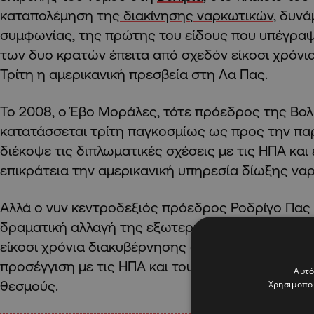
καταπολέμηση της
διακίνησης ναρκωτικών
, δυνά
συμφωνίας, της πρώτης του είδους που υπέγραψ
των δυο κρατών έπειτα από σχεδόν είκοσι χρόνι
Τρίτη η αμερικανική πρεσβεία στη Λα Πας.
Το 2008, ο Έβο Μοράλες, τότε πρόεδρος της Βολ
κατατάσσεται τρίτη παγκοσμίως ως προς την πα
διέκοψε τις διπλωματικές σχέσεις με τις ΗΠΑ και
επικράτεια την αμερικανική υπηρεσία δίωξης να
Αλλά ο νυν κεντροδεξιός πρόεδρος Ροδρίγο Πα
δραματική αλλαγή της εξωτερικής πολιτικής της
είκοσι χρόνια διακυβέρνησης από τους σοσιαλισ
προσέγγιση με τις ΗΠΑ και τους διεθνείς χρημα
Αυτό
θεσμούς.
Χρησιμοποι