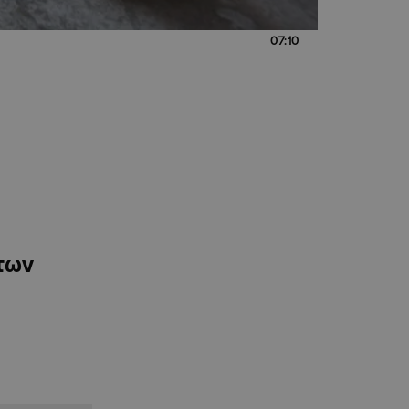
07:10
 των