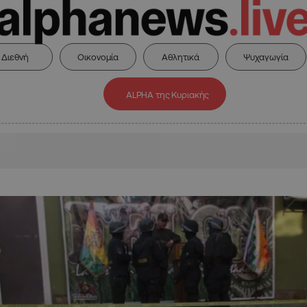
Διεθνή
Οικονομία
Αθλητικά
Ψυχαγωγία
ALPHA της Κυριακής