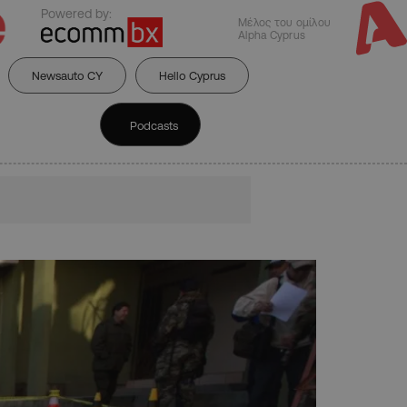
Powered by:
Μέλος του ομίλου
Alpha Cyprus
Newsauto CY
Hello Cyprus
Podcasts