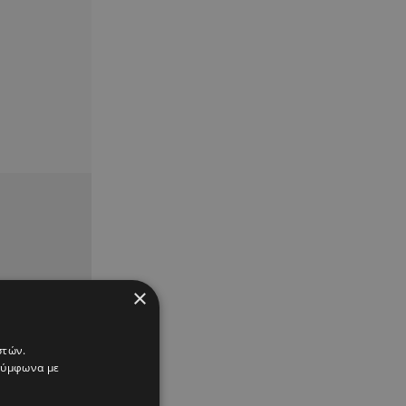
×
στών.
 σύμφωνα με