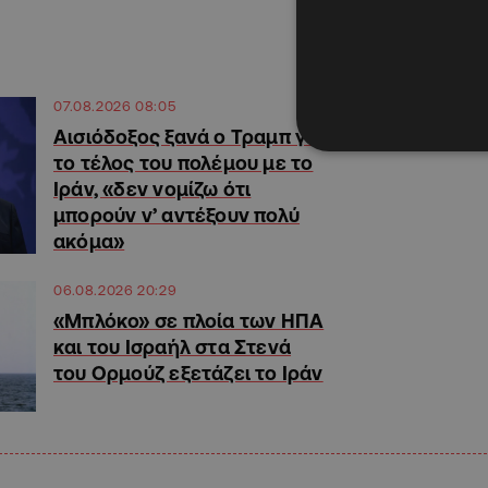
07.08.2026 08:05
Αισιόδοξος ξανά ο Τραμπ για
το τέλος του πολέμου με το
Ιράν, «δεν νομίζω ότι
μπορούν ν’ αντέξουν πολύ
ακόμα»
06.08.2026 20:29
«Μπλόκο» σε πλοία των ΗΠΑ
και του Ισραήλ στα Στενά
του Ορμούζ εξετάζει το Ιράν