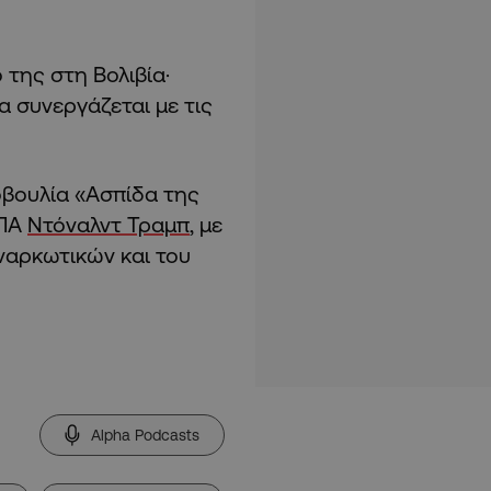
 της στη Βολιβία·
α συνεργάζεται με τις
οβουλία «Ασπίδα της
ΗΠΑ
Ντόναλντ Τραμπ
, με
ναρκωτικών και του
Alpha Podcasts