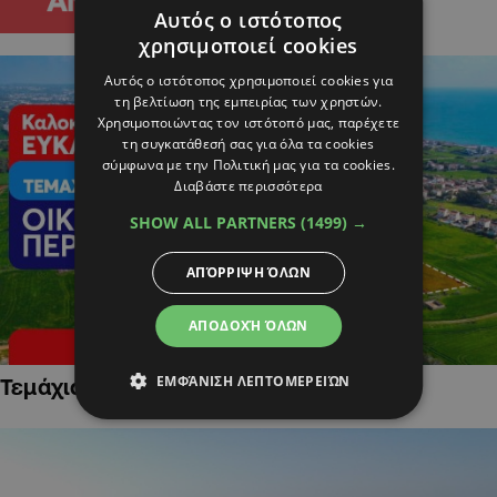
Αυτός ο ιστότοπος
χρησιμοποιεί cookies
Αυτός ο ιστότοπος χρησιμοποιεί cookies για
τη βελτίωση της εμπειρίας των χρηστών.
Χρησιμοποιώντας τον ιστότοπό μας, παρέχετε
τη συγκατάθεσή σας για όλα τα cookies
σύμφωνα με την Πολιτική μας για τα cookies.
Διαβάστε περισσότερα
SHOW ALL PARTNERS
(1499) →
ΑΠΌΡΡΙΨΗ ΌΛΩΝ
ΑΠΟΔΟΧΉ ΌΛΩΝ
ΕΜΦΆΝΙΣΗ ΛΕΠΤΟΜΕΡΕΙΏΝ
Τεμάχια Γης σε Οικιστικές Περιοχές