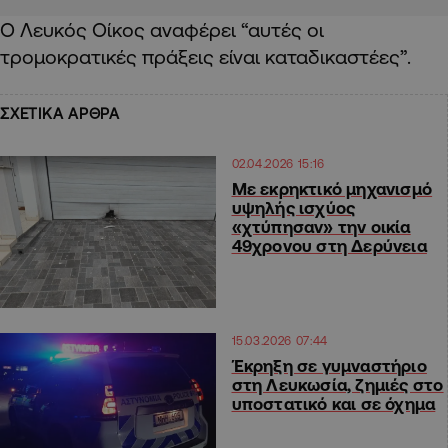
Ο Λευκός Οίκος αναφέρει “αυτές οι
τρομοκρατικές πράξεις είναι καταδικαστέες”.
ΣΧΕΤΙΚΑ ΑΡΘΡΑ
02.04.2026 15:16
Με εκρηκτικό μηχανισμό
υψηλής ισχύος
«χτύπησαν» την οικία
49χρονου στη Δερύνεια
15.03.2026 07:44
Έκρηξη σε γυμναστήριο
στη Λευκωσία, ζημιές στο
υποστατικό και σε όχημα