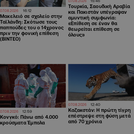
15:46
07.08.2026
Τουρκία, Σαουδική Αραβία
16:12
07.08.2026
και Πακιστάν υπέγραψαν
Μακελειό σε σχολείο στην
αμυντική συμφωνία:
Ταϊλάνδη: Σκότωσε τους
«Επίθεση σε έναν θα
παππούδες του ο 14χρονος
θεωρείται επίθεση σε
πριν την φονική επίθεση
όλους»
(ΒΙΝΤΕΟ)
12:40
07.08.2026
Καζακστάν: Η πρώτη τίγρη
12:59
07.08.2026
επέστρεψε στη φύση μετά
Κονγκό: Πάνω από 4.000
από 70 χρόνια
κρούσματα Έμπολα